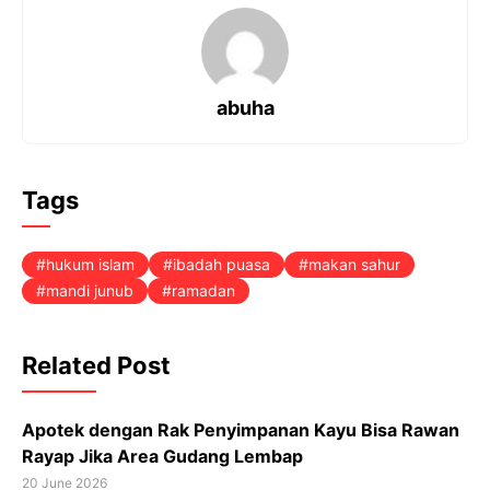
b
s
g
e
o
A
r
r
o
p
a
e
k
p
m
s
t
abuha
Tags
hukum islam
ibadah puasa
makan sahur
mandi junub
ramadan
Related Post
Apotek dengan Rak Penyimpanan Kayu Bisa Rawan
Rayap Jika Area Gudang Lembap
20 June 2026