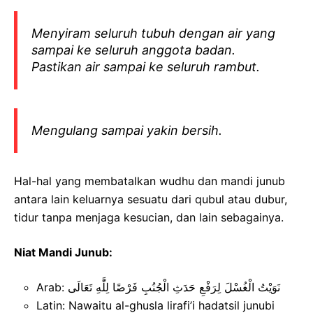
Menyiram seluruh tubuh dengan air yang
sampai ke seluruh anggota badan.
Pastikan air sampai ke seluruh rambut.
Mengulang sampai yakin bersih.
Hal-hal yang membatalkan wudhu dan mandi junub
antara lain keluarnya sesuatu dari qubul atau dubur,
tidur tanpa menjaga kesucian, dan lain sebagainya.
Niat Mandi Junub:
Arab: نَوَيْتُ الْغُسْلَ لِرَفْعِ حَدَثِ الْجُنُبِ فَرْضًا لِلَّٰهِ تَعَالَى
Latin: Nawaitu al-ghusla lirafi’i hadatsil junubi