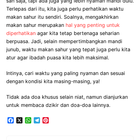
sah saja, tapi ada juga yang lebih nyaman mandi dulu.
Terlepas dari itu, kita juga perlu perhatikan waktu
makan sahur itu sendiri. Soalnya, mengakhirkan
makan sahur merupakan
hal yang penting untuk
diperhatikan
agar kita tetap bertenaga seharian
berpuasa. Jadi, selain mempertimbangkan mandi
junub, waktu makan sahur yang tepat juga perlu kita
atur agar ibadah puasa kita lebih maksimal.
Intinya, cari waktu yang paling nyaman dan sesuai
dengan kondisi kita masing-masing, ya!
Tidak ada doa khusus selain niat, namun dianjurkan
untuk membaca dzikir dan doa-doa lainnya.
F
X
W
T
P
a
h
e
i
c
a
l
n
e
t
e
t