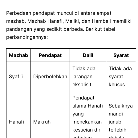
Perbedaan pendapat muncul di antara empat
mazhab. Mazhab Hanafi, Maliki, dan Hambali memiliki
pandangan yang sedikit berbeda. Berikut tabel
perbandingannya:
Mazhab
Pendapat
Dalil
Syarat
Tidak ada
Tidak ada
Syafi’i
Diperbolehkan
larangan
syarat
eksplisit
khusus
Pendapat
ulama Hanafi
Sebaiknya
yang
mandi
Hanafi
Makruh
menekankan
junub
kesucian diri
terlebih
sebelum
dahulu