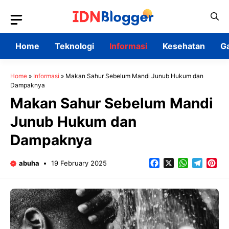
Skip
to
content
Home
Teknologi
Informasi
Kesehatan
G
Home
»
Informasi
»
Makan Sahur Sebelum Mandi Junub Hukum dan
Dampaknya
Makan Sahur Sebelum Mandi
Junub Hukum dan
Dampaknya
Facebook
X
WhatsApp
Teleg
Pin
abuha
19 February 2025