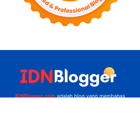
IDNBlogger.com
adalah blog yang membahas
berbagai informasi menarik yang ada di Indonesia
seputar wisata, kuliner, teknologi, gadget, bisnis,
kesehatan tips dan lain-lain.
Navigasi