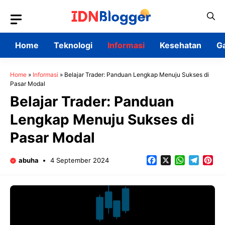
Skip
to
content
Home
Teknologi
Informasi
Kesehatan
G
Home
»
Informasi
»
Belajar Trader: Panduan Lengkap Menuju Sukses di
Pasar Modal
Belajar Trader: Panduan
Lengkap Menuju Sukses di
Pasar Modal
Facebook
X
WhatsApp
Teleg
Pin
abuha
4 September 2024