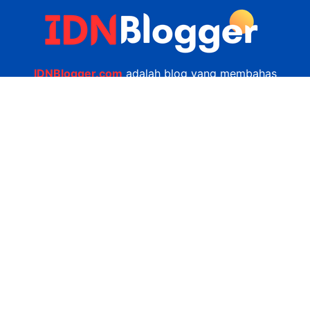
IDNBlogger.com
adalah blog yang membahas
berbagai informasi menarik yang ada di Indonesia
seputar wisata, kuliner, teknologi, gadget, bisnis,
kesehatan tips dan lain-lain.
Navigasi
Jasa Bikin Website
Kerjasama
Privacy Policy
Hubungi Kami
admin@idnblogger.com
0856 7952 247
Facebook
Twitter
YouTube
© 2026
IDNblogger.com
dibuat oleh
Ngulik.web.id