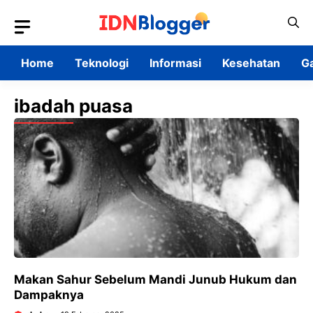
Skip
to
content
Home
Teknologi
Informasi
Kesehatan
G
ibadah puasa
Makan Sahur Sebelum Mandi Junub Hukum dan
Dampaknya