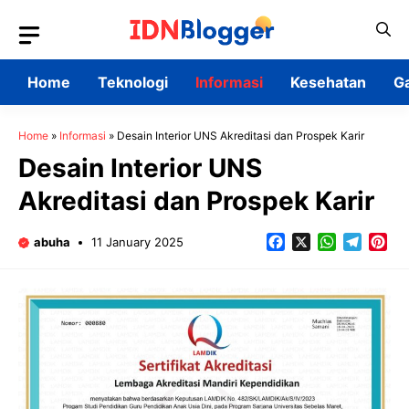
Skip
to
content
Home
Teknologi
Informasi
Kesehatan
G
Home
»
Informasi
»
Desain Interior UNS Akreditasi dan Prospek Karir
Desain Interior UNS
Akreditasi dan Prospek Karir
Facebook
X
WhatsApp
Teleg
Pin
abuha
11 January 2025