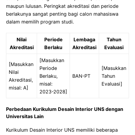
maupun lulusan. Peringkat akreditasi dan periode
berlakunya sangat penting bagi calon mahasiswa
dalam memilih program studi.
Nilai
Periode
Lembaga
Tahun
Akreditasi
Berlaku
Akreditasi
Evaluasi
[Masukkan
[Masukkan
Periode
[Masukkan
Nilai
Berlaku,
BAN-PT
Tahun
Akreditasi,
misal:
Evaluasi]
misal: A]
2023-2028]
Perbedaan Kurikulum Desain Interior UNS dengan
Universitas Lain
Kurikulum Desain Interior UNS memiliki beberapa