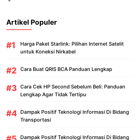
Artikel Populer
Harga Paket Starlink: Pilihan Internet Satelit
untuk Koneksi Nirkabel
Cara Buat QRIS BCA Panduan Lengkap
Cara Cek HP Second Sebelum Beli: Panduan
Lengkap Agar Tidak Tertipu
Dampak Positif Teknologi Informasi Di Bidang
Transportasi
Dampak Positif Teknologi Informasi Di Bidang