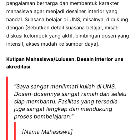
pengalaman berharga dan membentuk karakter
mahasiswa agar menjadi desainer interior yang
handal. Suasana belajar di UNS, misalnya, didukung
dengan [Sebutkan detail suasana belajar, misal:
diskusi kelompok yang aktif, bimbingan dosen yang
intensif, akses mudah ke sumber daya].
Kutipan Mahasiswa/Lulusan, Desain interior uns
akreditasi
“Saya sangat menikmati kuliah di UNS.
Dosen-dosennya sangat ramah dan selalu
siap membantu. Fasilitas yang tersedia
juga sangat lengkap dan mendukung
proses pembelajaran.”
[Nama Mahasiswa]