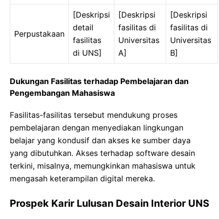
[Deskripsi
[Deskripsi
[Deskripsi
detail
fasilitas di
fasilitas di
Perpustakaan
fasilitas
Universitas
Universitas
di UNS]
A]
B]
Dukungan Fasilitas terhadap Pembelajaran dan
Pengembangan Mahasiswa
Fasilitas-fasilitas tersebut mendukung proses
pembelajaran dengan menyediakan lingkungan
belajar yang kondusif dan akses ke sumber daya
yang dibutuhkan. Akses terhadap software desain
terkini, misalnya, memungkinkan mahasiswa untuk
mengasah keterampilan digital mereka.
Prospek Karir Lulusan Desain Interior UNS