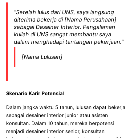
“Setelah lulus dari UNS, saya langsung
diterima bekerja di [Nama Perusahaan]
sebagai Desainer Interior. Pengalaman
kuliah di UNS sangat membantu saya
dalam menghadapi tantangan pekerjaan.”
[Nama Lulusan]
Skenario Karir Potensial
Dalam jangka waktu 5 tahun, lulusan dapat bekerja
sebagai desainer interior junior atau asisten
konsultan. Dalam 10 tahun, mereka berpotensi
menjadi desainer interior senior, konsultan