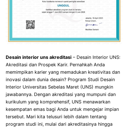
Desain interior uns akreditasi
– Desain Interior UNS:
Akreditasi dan Prospek Karir. Pernahkah Anda
memimpikan karier yang memadukan kreativitas dan
inovasi dalam dunia desain? Program Studi Desain
Interior Universitas Sebelas Maret (UNS) mungkin
jawabannya. Dengan akreditasi yang mumpuni dan
kurikulum yang komprehensif, UNS menawarkan
kesempatan emas bagi Anda untuk mengejar impian
tersebut. Mari kita telusuri lebih dalam tentang
program studi ini, mulai dari akreditasinya hingga