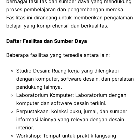
berbagai fasilitas dan sumber daya yang mendukung
proses pembelajaran dan pengembangan mereka.
Fasilitas ini dirancang untuk memberikan pengalaman
belajar yang komprehensif dan berkualitas.
Daftar Fasilitas dan Sumber Daya
Beberapa fasilitas yang tersedia antara lain:
Studio Desain: Ruang kerja yang dilengkapi
dengan komputer, software desain, dan peralatan
pendukung lainnya.
Laboratorium Komputer: Laboratorium dengan
komputer dan software desain terkini.
Perpustakaan: Koleksi buku, jurnal, dan sumber
informasi lainnya yang relevan dengan desain
interior.
Workshop: Tempat untuk praktik langsung