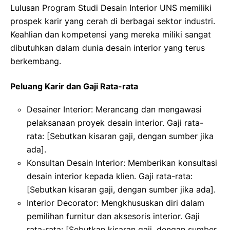
Lulusan Program Studi Desain Interior UNS memiliki
prospek karir yang cerah di berbagai sektor industri.
Keahlian dan kompetensi yang mereka miliki sangat
dibutuhkan dalam dunia desain interior yang terus
berkembang.
Peluang Karir dan Gaji Rata-rata
Desainer Interior: Merancang dan mengawasi
pelaksanaan proyek desain interior. Gaji rata-
rata: [Sebutkan kisaran gaji, dengan sumber jika
ada].
Konsultan Desain Interior: Memberikan konsultasi
desain interior kepada klien. Gaji rata-rata:
[Sebutkan kisaran gaji, dengan sumber jika ada].
Interior Decorator: Mengkhususkan diri dalam
pemilihan furnitur dan aksesoris interior. Gaji
rata-rata: [Sebutkan kisaran gaji, dengan sumber