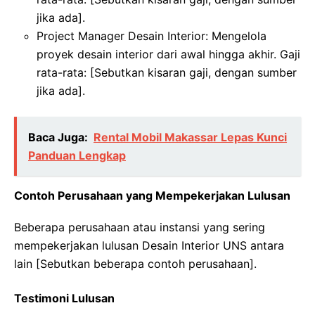
jika ada].
Project Manager Desain Interior: Mengelola
proyek desain interior dari awal hingga akhir. Gaji
rata-rata: [Sebutkan kisaran gaji, dengan sumber
jika ada].
Baca Juga:
Rental Mobil Makassar Lepas Kunci
Panduan Lengkap
Contoh Perusahaan yang Mempekerjakan Lulusan
Beberapa perusahaan atau instansi yang sering
mempekerjakan lulusan Desain Interior UNS antara
lain [Sebutkan beberapa contoh perusahaan].
Testimoni Lulusan