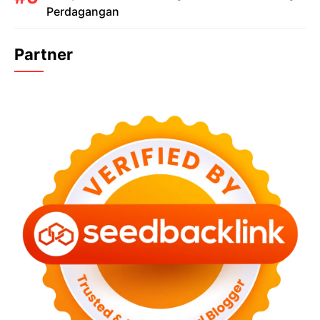
Perdagangan
Partner