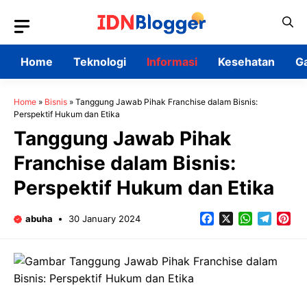
Skip
to
content
Home
Teknologi
Informasi
Kesehatan
G
Home
»
Bisnis
»
Tanggung Jawab Pihak Franchise dalam Bisnis:
Perspektif Hukum dan Etika
Tanggung Jawab Pihak
Franchise dalam Bisnis:
Perspektif Hukum dan Etika
Facebook
X
WhatsApp
Teleg
Pin
abuha
30 January 2024