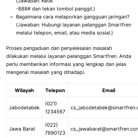
(Jawaban: Ketik
-888# dan tekan tombol panggil.)
Bagaimana cara melaporkan gangguan jaringan?
(Jawaban: Hubungi layanan pelanggan Smartfren
melalui telepon, email, atau media sosial.)
Proses pengaduan dan penyelesaian masalah
dilakukan melalui layanan pelanggan Smartfren. Anda
perlu memberikan informasi yang lengkap dan jelas
mengenai masalah yang dihadapi.
Wilayah
Telepon
Email
(021)
Jabodetabek
cs_jabodetabek@smartfren
1234567
(022)
Jawa Barat
cs_jawabarat@smartfren.co
7890123