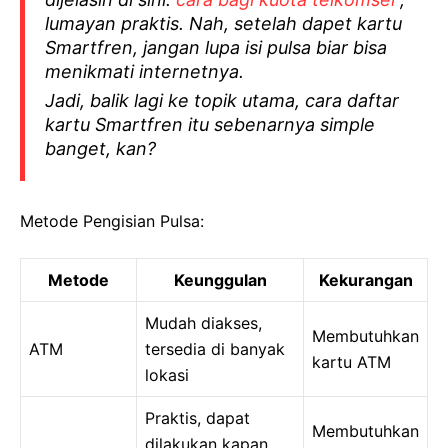
lumayan praktis. Nah, setelah dapet kartu
Smartfren, jangan lupa isi pulsa biar bisa
menikmati internetnya.
Jadi, balik lagi ke topik utama, cara daftar
kartu Smartfren itu sebenarnya simple
banget, kan?
Metode Pengisian Pulsa:
Metode
Keunggulan
Kekurangan
Mudah diakses,
Membutuhkan
ATM
tersedia di banyak
kartu ATM
lokasi
Praktis, dapat
Membutuhkan
dilakukan kapan