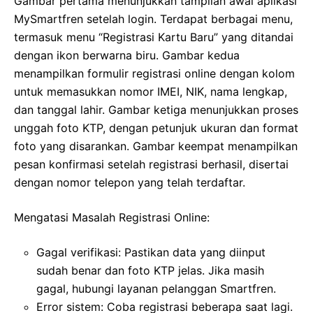
Gambar pertama menunjukkan tampilan awal aplikasi
MySmartfren setelah login. Terdapat berbagai menu,
termasuk menu “Registrasi Kartu Baru” yang ditandai
dengan ikon berwarna biru. Gambar kedua
menampilkan formulir registrasi online dengan kolom
untuk memasukkan nomor IMEI, NIK, nama lengkap,
dan tanggal lahir. Gambar ketiga menunjukkan proses
unggah foto KTP, dengan petunjuk ukuran dan format
foto yang disarankan. Gambar keempat menampilkan
pesan konfirmasi setelah registrasi berhasil, disertai
dengan nomor telepon yang telah terdaftar.
Mengatasi Masalah Registrasi Online:
Gagal verifikasi: Pastikan data yang diinput
sudah benar dan foto KTP jelas. Jika masih
gagal, hubungi layanan pelanggan Smartfren.
Error sistem: Coba registrasi beberapa saat lagi.