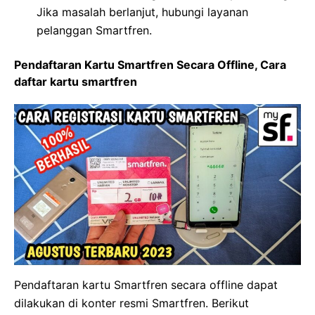
Jika masalah berlanjut, hubungi layanan
pelanggan Smartfren.
Pendaftaran Kartu Smartfren Secara Offline, Cara
daftar kartu smartfren
Pendaftaran kartu Smartfren secara offline dapat
dilakukan di konter resmi Smartfren. Berikut