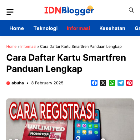
Skip
to
content
Home
Teknologi
Informasi
Kesehatan
G
Home
»
Informasi
»
Cara Daftar Kartu Smartfren Panduan Lengkap
Cara Daftar Kartu Smartfren
Panduan Lengkap
Facebook
X
WhatsApp
Teleg
Pin
abuha
8 February 2025