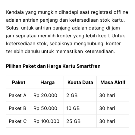
Kendala yang mungkin dihadapi saat registrasi offline
adalah antrian panjang dan ketersediaan stok kartu.
Solusi untuk antrian panjang adalah datang di jam-
jam sepi atau memilih konter yang lebih kecil. Untuk
ketersediaan stok, sebaiknya menghubungi konter
terlebih dahulu untuk memastikan ketersediaan.
Pilihan Paket dan Harga Kartu Smartfren
Paket
Harga
Kuota Data
Masa Aktif
Paket A
Rp 20.000
2 GB
30 hari
Paket B
Rp 50.000
10 GB
30 hari
Paket C
Rp 100.000
25 GB
30 hari