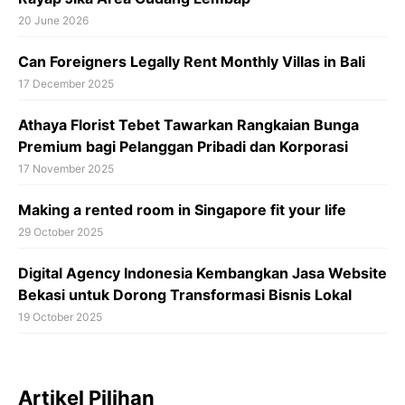
20 June 2026
Can Foreigners Legally Rent Monthly Villas in Bali
17 December 2025
Athaya Florist Tebet Tawarkan Rangkaian Bunga
Premium bagi Pelanggan Pribadi dan Korporasi
17 November 2025
Making a rented room in Singapore fit your life
29 October 2025
Digital Agency Indonesia Kembangkan Jasa Website
Bekasi untuk Dorong Transformasi Bisnis Lokal
19 October 2025
Artikel Pilihan