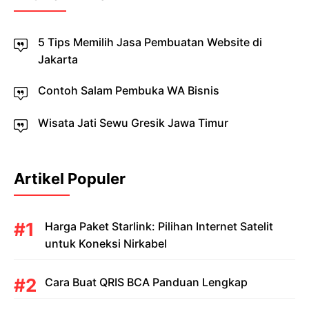
5 Tips Memilih Jasa Pembuatan Website di
Jakarta
Contoh Salam Pembuka WA Bisnis
Wisata Jati Sewu Gresik Jawa Timur
Artikel Populer
Harga Paket Starlink: Pilihan Internet Satelit
untuk Koneksi Nirkabel
Cara Buat QRIS BCA Panduan Lengkap