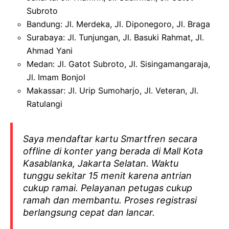
Subroto
Bandung: Jl. Merdeka, Jl. Diponegoro, Jl. Braga
Surabaya: Jl. Tunjungan, Jl. Basuki Rahmat, Jl.
Ahmad Yani
Medan: Jl. Gatot Subroto, Jl. Sisingamangaraja,
Jl. Imam Bonjol
Makassar: Jl. Urip Sumoharjo, Jl. Veteran, Jl.
Ratulangi
Saya mendaftar kartu Smartfren secara
offline di konter yang berada di Mall Kota
Kasablanka, Jakarta Selatan. Waktu
tunggu sekitar 15 menit karena antrian
cukup ramai. Pelayanan petugas cukup
ramah dan membantu. Proses registrasi
berlangsung cepat dan lancar.