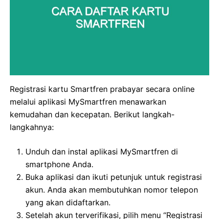
Registrasi kartu Smartfren prabayar secara online
melalui aplikasi MySmartfren menawarkan
kemudahan dan kecepatan. Berikut langkah-
langkahnya:
Unduh dan instal aplikasi MySmartfren di
smartphone Anda.
Buka aplikasi dan ikuti petunjuk untuk registrasi
akun. Anda akan membutuhkan nomor telepon
yang akan didaftarkan.
Setelah akun terverifikasi, pilih menu “Registrasi