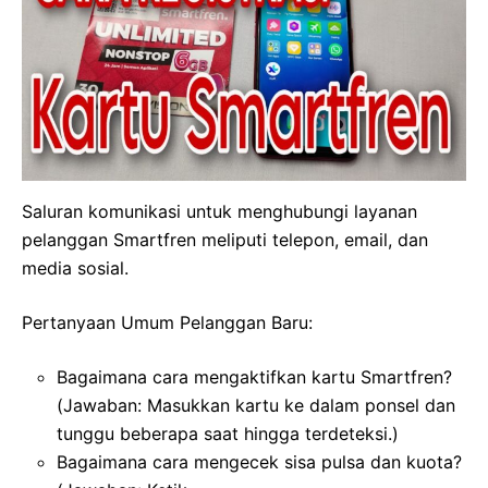
Saluran komunikasi untuk menghubungi layanan
pelanggan Smartfren meliputi telepon, email, dan
media sosial.
Pertanyaan Umum Pelanggan Baru:
Bagaimana cara mengaktifkan kartu Smartfren?
(Jawaban: Masukkan kartu ke dalam ponsel dan
tunggu beberapa saat hingga terdeteksi.)
Bagaimana cara mengecek sisa pulsa dan kuota?