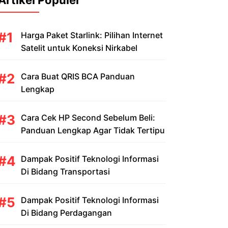
Artikel Populer
Harga Paket Starlink: Pilihan Internet
Satelit untuk Koneksi Nirkabel
Cara Buat QRIS BCA Panduan
Lengkap
Cara Cek HP Second Sebelum Beli:
Panduan Lengkap Agar Tidak Tertipu
Dampak Positif Teknologi Informasi
Di Bidang Transportasi
Dampak Positif Teknologi Informasi
Di Bidang Perdagangan