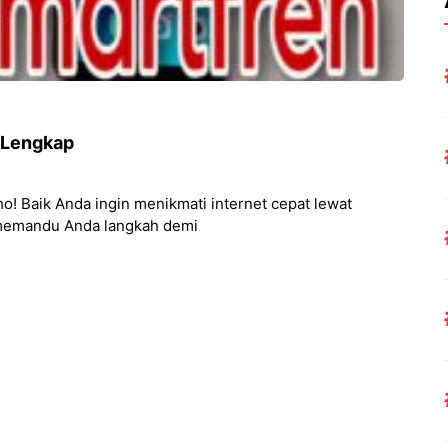
 Lengkap
ho! Baik Anda ingin menikmati internet cepat lewat
n memandu Anda langkah demi