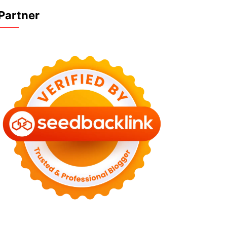
Partner