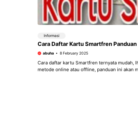
Informasi
Cara Daftar Kartu Smartfren Panduan
abuha
8 February 2025
Cara daftar kartu Smartfren ternyata mudah, l
metode online atau offline, panduan ini aka