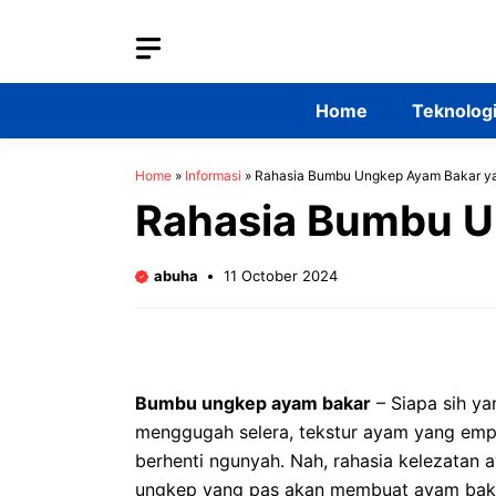
Skip
to
content
Home
Teknolog
Home
»
Informasi
»
Rahasia Bumbu Ungkep Ayam Bakar ya
Rahasia Bumbu U
abuha
11 October 2024
Bumbu ungkep ayam bakar
– Siapa sih y
menggugah selera, tekstur ayam yang empuk
berhenti ngunyah. Nah, rahasia kelezatan
ungkep yang pas akan membuat ayam baka