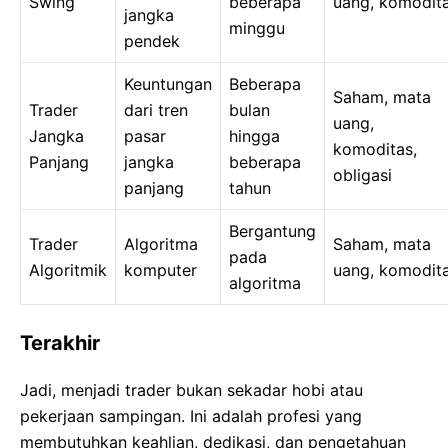
Swing
beberapa
uang, komodit
jangka
minggu
pendek
Keuntungan
Beberapa
Saham, mata
Trader
dari tren
bulan
uang,
Jangka
pasar
hingga
komoditas,
Panjang
jangka
beberapa
obligasi
panjang
tahun
Bergantung
Trader
Algoritma
Saham, mata
pada
Algoritmik
komputer
uang, komodit
algoritma
Terakhir
Jadi, menjadi trader bukan sekadar hobi atau
pekerjaan sampingan. Ini adalah profesi yang
membutuhkan keahlian, dedikasi, dan pengetahuan