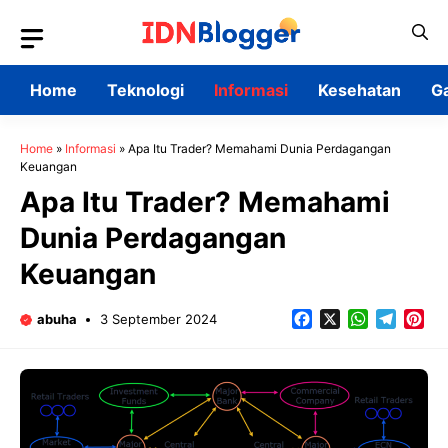
Skip
to
content
Home
Teknologi
Informasi
Kesehatan
G
Home
»
Informasi
»
Apa Itu Trader? Memahami Dunia Perdagangan
Keuangan
Apa Itu Trader? Memahami
Dunia Perdagangan
Keuangan
Facebook
X
WhatsApp
Teleg
Pin
abuha
3 September 2024