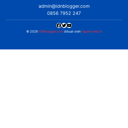
IDNBlogger.com
adalah blog yang membahas
berbagai informasi menarik yang ada di Indonesia
seputar wisata, kuliner, teknologi, gadget, bisnis,
kesehatan tips dan lain-lain.
Navigasi
Jasa Bikin Website
Kerjasama
Privacy Policy
Hubungi Kami
admin@idnblogger.com
0856 7952 247