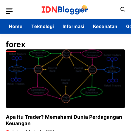
Skip
to
content
Home
Teknologi
Informasi
Kesehatan
G
forex
Apa Itu Trader? Memahami Dunia Perdagangan
Keuangan