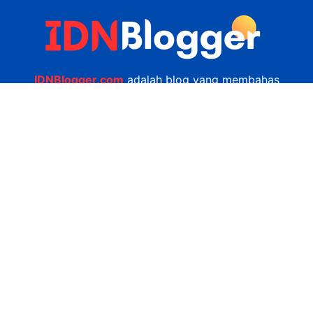
IDNBlogger.com
adalah blog yang membahas
berbagai informasi menarik yang ada di Indonesia
seputar wisata, kuliner, teknologi, gadget, bisnis,
kesehatan tips dan lain-lain.
Navigasi
Jasa Bikin Website
Kerjasama
Privacy Policy
Hubungi Kami
admin@idnblogger.com
0856 7952 247
Facebook
Twitter
YouTube
© 2026
IDNblogger.com
dibuat oleh
Ngulik.web.id