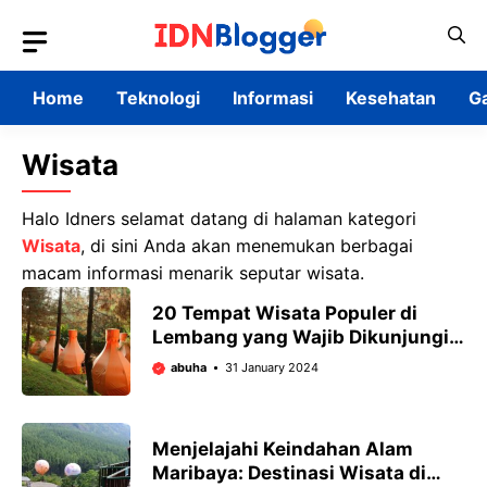
Skip
to
content
Home
Teknologi
Informasi
Kesehatan
G
Wisata
Halo Idners selamat datang di halaman kategori
Wisata
, di sini Anda akan menemukan berbagai
macam informasi menarik seputar wisata.
20 Tempat Wisata Populer di
Lembang yang Wajib Dikunjungi
pada Tahun 2026
abuha
31 January 2024
Menjelajahi Keindahan Alam
Maribaya: Destinasi Wisata di