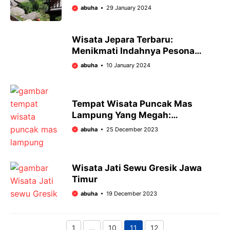
Lembang Bandung
abuha
29 January 2024
Wisata Jepara Terbaru:
Menikmati Indahnya Pesona
Destinasi Baru
abuha
10 January 2024
Tempat Wisata Puncak Mas
Lampung Yang Megah:
Mengungkap Permata
abuha
25 December 2023
Tersembunyi Dan Ikonik
Wisata Jati Sewu Gresik Jawa
Timur
abuha
19 December 2023
1
…
10
11
12