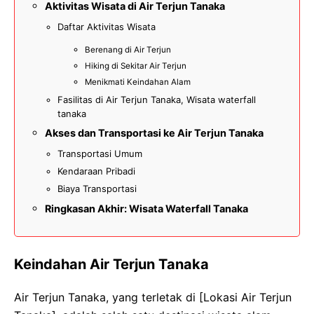
Aktivitas Wisata di Air Terjun Tanaka
Daftar Aktivitas Wisata
Berenang di Air Terjun
Hiking di Sekitar Air Terjun
Menikmati Keindahan Alam
Fasilitas di Air Terjun Tanaka, Wisata waterfall
tanaka
Akses dan Transportasi ke Air Terjun Tanaka
Transportasi Umum
Kendaraan Pribadi
Biaya Transportasi
Ringkasan Akhir: Wisata Waterfall Tanaka
Keindahan Air Terjun Tanaka
Air Terjun Tanaka, yang terletak di [Lokasi Air Terjun