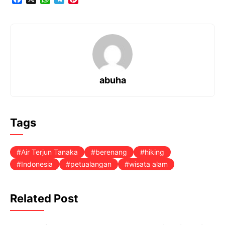
a
h
e
i
c
a
l
n
e
t
e
t
b
s
g
e
o
A
r
r
o
p
a
e
k
p
m
s
t
abuha
Tags
Air Terjun Tanaka
berenang
hiking
Indonesia
petualangan
wisata alam
Related Post