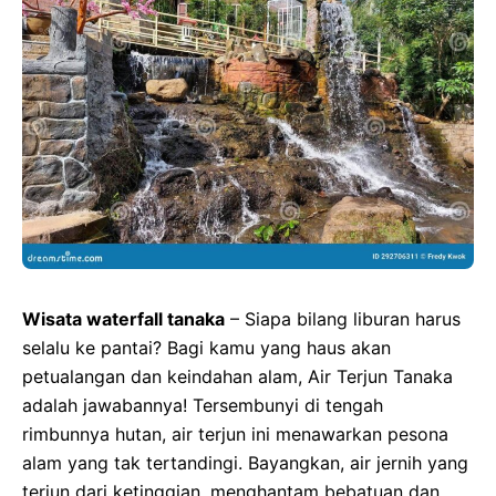
Wisata waterfall tanaka
– Siapa bilang liburan harus
selalu ke pantai? Bagi kamu yang haus akan
petualangan dan keindahan alam, Air Terjun Tanaka
adalah jawabannya! Tersembunyi di tengah
rimbunnya hutan, air terjun ini menawarkan pesona
alam yang tak tertandingi. Bayangkan, air jernih yang
terjun dari ketinggian, menghantam bebatuan dan