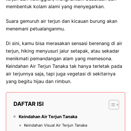
membentuk kolam alami yang menyegarkan.
Suara gemuruh air terjun dan kicauan burung akan
menemani petualanganmu.
Di sini, kamu bisa merasakan sensasi berenang di air
terjun, hiking menyusuri jalur setapak, atau sekadar
menikmati pemandangan alam yang memesona.
Keindahan Air Terjun Tanaka tak hanya terletak pada
air terjunnya saja, tapi juga vegetasi di sekitarnya
yang begitu hijau dan rimbun.
DAFTAR ISI
Keindahan Air Terjun Tanaka
Keindahan Visual Air Terjun Tanaka