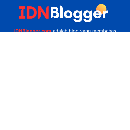
IDNBlogger.com
adalah blog yang membahas
berbagai informasi menarik yang ada di Indonesia
seputar wisata, kuliner, teknologi, gadget, bisnis,
kesehatan tips dan lain-lain.
Navigasi
Jasa Bikin Website
Kerjasama
Privacy Policy
Hubungi Kami
admin@idnblogger.com
0856 7952 247
Facebook
Twitter
YouTube
© 2026
IDNblogger.com
dibuat oleh
Ngulik.web.id