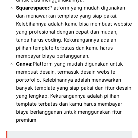
Squarespace:
Platform yang mudah digunakan
dan menawarkan template yang siap pakai.
Kelebihannya adalah kamu bisa membuat website
yang profesional dengan cepat dan mudah,
tanpa harus coding. Kekurangannya adalah
pilihan template terbatas dan kamu harus
membayar biaya berlangganan.
Canva:
Platform yang mudah digunakan untuk
membuat desain, termasuk desain website
portofolio. Kelebihannya adalah menawarkan
banyak template yang siap pakai dan fitur desain
yang lengkap. Kekurangannya adalah pilihan
template terbatas dan kamu harus membayar
biaya berlangganan untuk menggunakan fitur
premium.