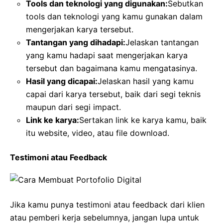
Tools dan teknologi yang digunakan:
Sebutkan
tools dan teknologi yang kamu gunakan dalam
mengerjakan karya tersebut.
Tantangan yang dihadapi:
Jelaskan tantangan
yang kamu hadapi saat mengerjakan karya
tersebut dan bagaimana kamu mengatasinya.
Hasil yang dicapai:
Jelaskan hasil yang kamu
capai dari karya tersebut, baik dari segi teknis
maupun dari segi impact.
Link ke karya:
Sertakan link ke karya kamu, baik
itu website, video, atau file download.
Testimoni atau Feedback
Jika kamu punya testimoni atau feedback dari klien
atau pemberi kerja sebelumnya, jangan lupa untuk