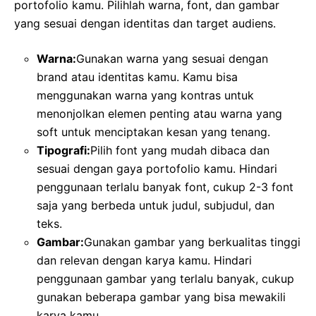
portofolio kamu. Pilihlah warna, font, dan gambar
yang sesuai dengan identitas dan target audiens.
Warna:
Gunakan warna yang sesuai dengan
brand atau identitas kamu. Kamu bisa
menggunakan warna yang kontras untuk
menonjolkan elemen penting atau warna yang
soft untuk menciptakan kesan yang tenang.
Tipografi:
Pilih font yang mudah dibaca dan
sesuai dengan gaya portofolio kamu. Hindari
penggunaan terlalu banyak font, cukup 2-3 font
saja yang berbeda untuk judul, subjudul, dan
teks.
Gambar:
Gunakan gambar yang berkualitas tinggi
dan relevan dengan karya kamu. Hindari
penggunaan gambar yang terlalu banyak, cukup
gunakan beberapa gambar yang bisa mewakili
karya kamu.