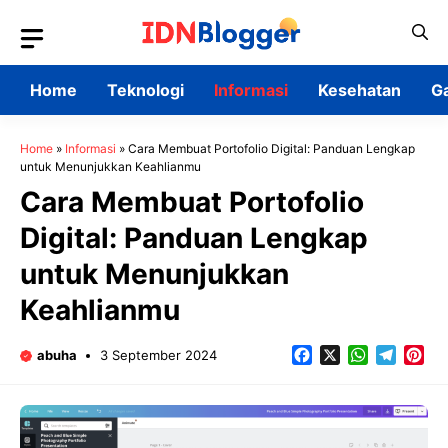
Skip
to
content
Home
Teknologi
Informasi
Kesehatan
G
Home
»
Informasi
»
Cara Membuat Portofolio Digital: Panduan Lengkap
untuk Menunjukkan Keahlianmu
Cara Membuat Portofolio
Digital: Panduan Lengkap
untuk Menunjukkan
Keahlianmu
Facebook
X
WhatsApp
Teleg
Pin
abuha
3 September 2024