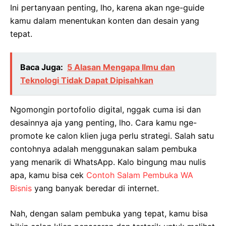
Ini pertanyaan penting, lho, karena akan nge-guide
kamu dalam menentukan konten dan desain yang
tepat.
Baca Juga:
5 Alasan Mengapa Ilmu dan
Teknologi Tidak Dapat Dipisahkan
Ngomongin portofolio digital, nggak cuma isi dan
desainnya aja yang penting, lho. Cara kamu nge-
promote ke calon klien juga perlu strategi. Salah satu
contohnya adalah menggunakan salam pembuka
yang menarik di WhatsApp. Kalo bingung mau nulis
apa, kamu bisa cek
Contoh Salam Pembuka WA
Bisnis
yang banyak beredar di internet.
Nah, dengan salam pembuka yang tepat, kamu bisa