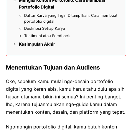
Mengisi Konten Portofolio: Cara Membuat
Portofolio Digital
Daftar Karya yang Ingin Ditampilkan, Cara membuat
portofolio digital
Deskripsi Setiap Karya
Testimoni atau Feedback
Kesimpulan Akhir
Menentukan Tujuan dan Audiens
Oke, sebelum kamu mulai nge-desain portofolio
digital yang keren abis, kamu harus tahu dulu apa sih
tujuan utamamu bikin ini semua? Ini penting banget,
lho, karena tujuanmu akan nge-guide kamu dalam
menentukan konten, desain, dan platform yang tepat.
Ngomongin portofolio digital, kamu butuh konten