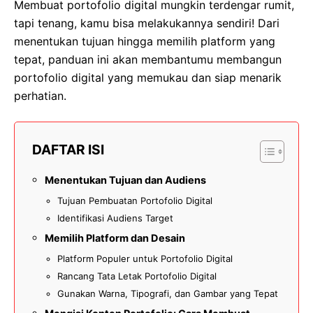
Membuat portofolio digital mungkin terdengar rumit,
tapi tenang, kamu bisa melakukannya sendiri! Dari
menentukan tujuan hingga memilih platform yang
tepat, panduan ini akan membantumu membangun
portofolio digital yang memukau dan siap menarik
perhatian.
DAFTAR ISI
Menentukan Tujuan dan Audiens
Tujuan Pembuatan Portofolio Digital
Identifikasi Audiens Target
Memilih Platform dan Desain
Platform Populer untuk Portofolio Digital
Rancang Tata Letak Portofolio Digital
Gunakan Warna, Tipografi, dan Gambar yang Tepat