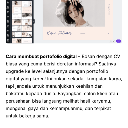
Cara membuat portofolio digital
– Bosan dengan CV
biasa yang cuma berisi deretan informasi? Saatnya
upgrade ke level selanjutnya dengan portofolio
digital yang keren! Ini bukan sekadar kumpulan karya,
tapi jendela untuk menunjukkan keahlian dan
bakatmu kepada dunia. Bayangkan, calon klien atau
perusahaan bisa langsung melihat hasil karyamu,
mengenal gaya dan kemampuanmu, dan terpikat
untuk bekerja sama.