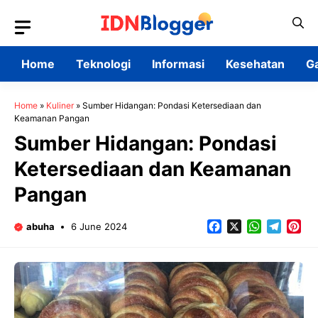
Skip
to
content
Home
Teknologi
Informasi
Kesehatan
G
Home
»
Kuliner
»
Sumber Hidangan: Pondasi Ketersediaan dan
Keamanan Pangan
Sumber Hidangan: Pondasi
Ketersediaan dan Keamanan
Pangan
Facebook
X
WhatsApp
Teleg
Pin
abuha
6 June 2024