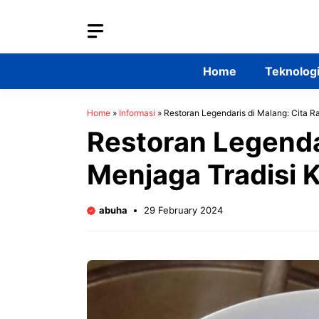
Skip
to
content
Home
Teknolog
Home
»
Informasi
»
Restoran Legendaris di Malang: Cita R
Restoran Legenda
Menjaga Tradisi K
abuha
29 February 2024