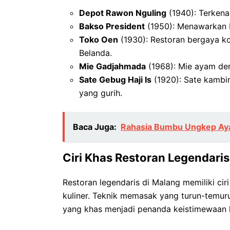
Depot Rawon Nguling
(1940): Terkena
Bakso President
(1950): Menawarkan b
Toko Oen
(1930): Restoran bergaya k
Belanda.
Mie Gadjahmada
(1968): Mie ayam de
Sate Gebug Haji Is
(1920): Sate kambi
yang gurih.
Baca Juga:
Rahasia Bumbu Ungkep Aya
Ciri Khas Restoran Legendaris
Restoran legendaris di Malang memiliki cir
kuliner. Teknik memasak yang turun-temurun
yang khas menjadi penanda keistimewaan k