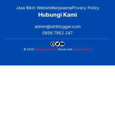
Jasa Bikin Website
Kerjasama
Privacy Policy
Hubungi Kami
admin@idnblogger.com
0856 7952 247
Facebook
Twitter
YouTube
© 2026
IDNblogger.com
dibuat oleh
Ngulik.web.id