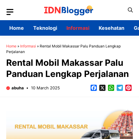
Skip
to
content
Home
Teknologi
Informasi
Kesehatan
G
Home
»
Informasi
»
Rental Mobil Makassar Palu Panduan Lengkap
Perjalanan
Rental Mobil Makassar Palu
Panduan Lengkap Perjalanan
Facebook
X
WhatsApp
Teleg
Pin
abuha
10 March 2025