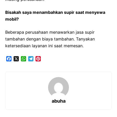
Bisakah saya menambahkan supir saat menyewa
mobil?
Beberapa perusahaan menawarkan jasa supir
tambahan dengan biaya tambahan. Tanyakan
ketersediaan layanan ini saat memesan.
F
X
W
T
P
a
h
e
i
c
a
l
n
e
t
e
t
b
s
g
e
o
A
r
r
o
p
a
e
k
p
m
s
t
abuha