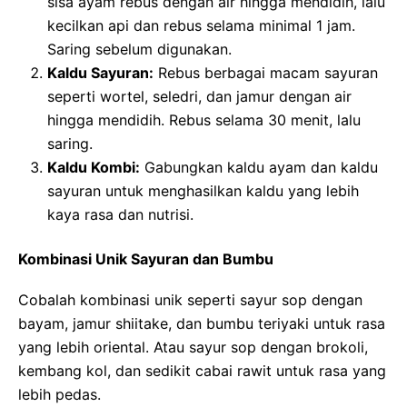
sisa ayam rebus dengan air hingga mendidih, lalu
kecilkan api dan rebus selama minimal 1 jam.
Saring sebelum digunakan.
Kaldu Sayuran:
Rebus berbagai macam sayuran
seperti wortel, seledri, dan jamur dengan air
hingga mendidih. Rebus selama 30 menit, lalu
saring.
Kaldu Kombi:
Gabungkan kaldu ayam dan kaldu
sayuran untuk menghasilkan kaldu yang lebih
kaya rasa dan nutrisi.
Kombinasi Unik Sayuran dan Bumbu
Cobalah kombinasi unik seperti sayur sop dengan
bayam, jamur shiitake, dan bumbu teriyaki untuk rasa
yang lebih oriental. Atau sayur sop dengan brokoli,
kembang kol, dan sedikit cabai rawit untuk rasa yang
lebih pedas.