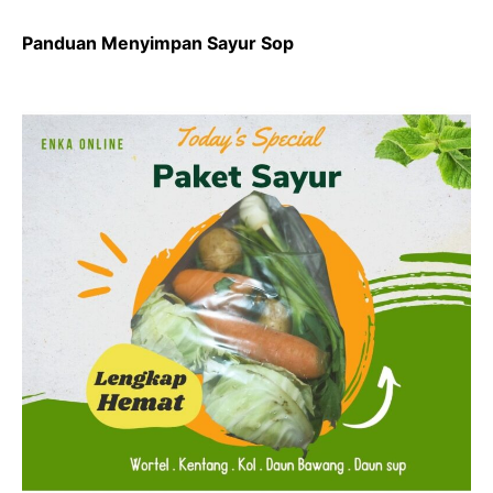
Panduan Menyimpan Sayur Sop