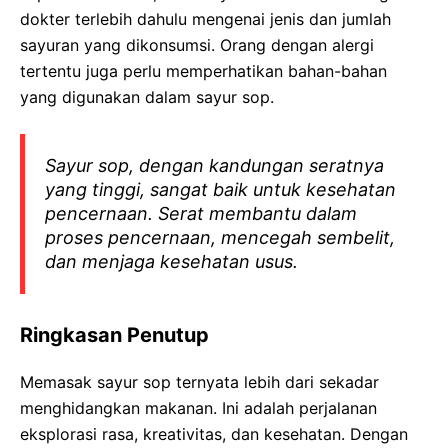
dokter terlebih dahulu mengenai jenis dan jumlah
sayuran yang dikonsumsi. Orang dengan alergi
tertentu juga perlu memperhatikan bahan-bahan
yang digunakan dalam sayur sop.
Sayur sop, dengan kandungan seratnya
yang tinggi, sangat baik untuk kesehatan
pencernaan. Serat membantu dalam
proses pencernaan, mencegah sembelit,
dan menjaga kesehatan usus.
Ringkasan Penutup
Memasak sayur sop ternyata lebih dari sekadar
menghidangkan makanan. Ini adalah perjalanan
eksplorasi rasa, kreativitas, dan kesehatan. Dengan