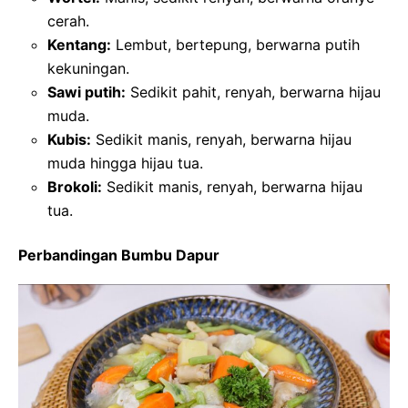
cerah.
Kentang:
Lembut, bertepung, berwarna putih
kekuningan.
Sawi putih:
Sedikit pahit, renyah, berwarna hijau
muda.
Kubis:
Sedikit manis, renyah, berwarna hijau
muda hingga hijau tua.
Brokoli:
Sedikit manis, renyah, berwarna hijau
tua.
Perbandingan Bumbu Dapur