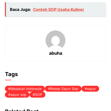
c
a
l
n
Baca Juga:
Contoh SOP Usaha Kuliner
e
t
e
t
b
s
g
e
o
A
r
r
o
p
a
e
k
p
m
s
t
abuha
Tags
Masakan Indonesia
Resep Sayur Sop
sayur
sayur sop
SOP