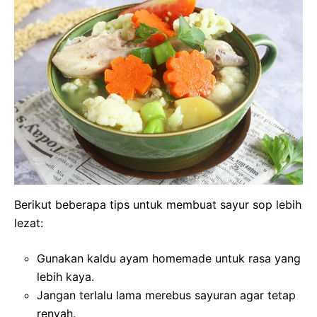
Berikut beberapa tips untuk membuat sayur sop lebih
lezat:
Gunakan kaldu ayam homemade untuk rasa yang
lebih kaya.
Jangan terlalu lama merebus sayuran agar tetap
renyah.