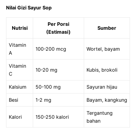
Nilai Gizi Sayur Sop
Per Porsi
Nutrisi
Sumber
(Estimasi)
Vitamin
100-200 mcg
Wortel, bayam
A
Vitamin
10-20 mg
Kubis, brokoli
C
Kalsium
50-100 mg
Sayuran hijau
Besi
1-2 mg
Bayam, kangkung
Tergantung
Kalori
150-250 kalori
bahan