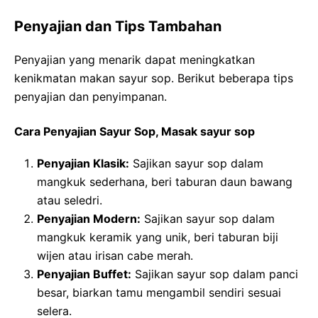
Penyajian dan Tips Tambahan
Penyajian yang menarik dapat meningkatkan
kenikmatan makan sayur sop. Berikut beberapa tips
penyajian dan penyimpanan.
Cara Penyajian Sayur Sop, Masak sayur sop
Penyajian Klasik:
Sajikan sayur sop dalam
mangkuk sederhana, beri taburan daun bawang
atau seledri.
Penyajian Modern:
Sajikan sayur sop dalam
mangkuk keramik yang unik, beri taburan biji
wijen atau irisan cabe merah.
Penyajian Buffet:
Sajikan sayur sop dalam panci
besar, biarkan tamu mengambil sendiri sesuai
selera.