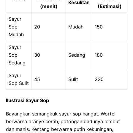
Kesulitan
(menit)
(Estimasi)
Sayur
Sop
20
Mudah
150
Mudah
Sayur
Sop
30
Sedang
180
Sedang
Sayur
45
Sulit
220
Sop Sulit
Ilustrasi Sayur Sop
Bayangkan semangkuk sayur sop hangat. Wortel
berwarna oranye cerah, potongan dadunya lembut
dan manis. Kentang berwarna putih kekuningan,