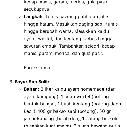
kecap manis, garam, merica, gula pasir
secukupnya.
Langkah:
Tumis bawang putih dan jahe
hingga harum. Masukkan daging sapi, tumis
hingga berubah warna. Masukkan kaldu
ayam, wortel, dan kentang. Rebus hingga
sayuran empuk. Tambahkan seledri, kecap
manis, garam, merica, dan gula pasir.
Koreksi rasa.
Sayur Sop Sulit:
Bahan:
2 liter kaldu ayam homemade (dari
ayam kampung), 1 buah wortel (potong
bentuk bunga), 1 buah kentang (potong dadu
kecil), 100 gr bakso sapi (potong), 50 gr
jamur kancing (belah dua), 1 batang brokoli
(pisahkan kuntumnya), 2 siung bawang putih