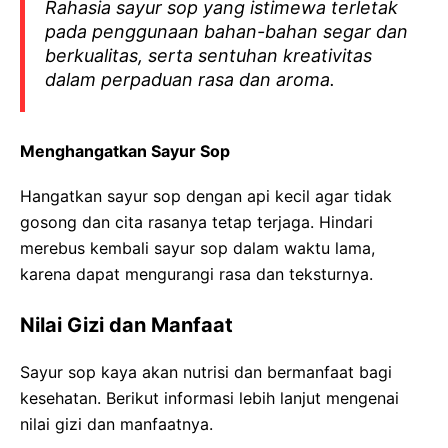
Rahasia sayur sop yang istimewa terletak
pada penggunaan bahan-bahan segar dan
berkualitas, serta sentuhan kreativitas
dalam perpaduan rasa dan aroma.
Menghangatkan Sayur Sop
Hangatkan sayur sop dengan api kecil agar tidak
gosong dan cita rasanya tetap terjaga. Hindari
merebus kembali sayur sop dalam waktu lama,
karena dapat mengurangi rasa dan teksturnya.
Nilai Gizi dan Manfaat
Sayur sop kaya akan nutrisi dan bermanfaat bagi
kesehatan. Berikut informasi lebih lanjut mengenai
nilai gizi dan manfaatnya.