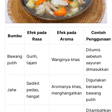
Efek pada
Efek pada
Contoh
Bumbu
Rasa
Aroma
Penggunaan
Ditumis
Bawang
Gurih,
sebelum
Wanginya khas
putih
tajam
sayuran
dimasukkan
Digunakan
Sedikit
Aromanya khas,
bersama
Jahe
pedas,
menghangatkan
bawang
hangat
putih
Ditambahkan