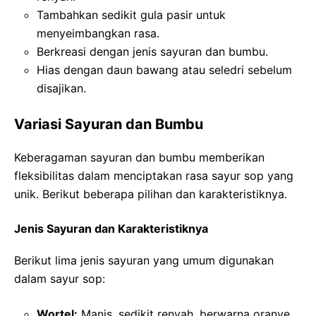
Tambahkan sedikit gula pasir untuk
menyeimbangkan rasa.
Berkreasi dengan jenis sayuran dan bumbu.
Hias dengan daun bawang atau seledri sebelum
disajikan.
Variasi Sayuran dan Bumbu
Keberagaman sayuran dan bumbu memberikan
fleksibilitas dalam menciptakan rasa sayur sop yang
unik. Berikut beberapa pilihan dan karakteristiknya.
Jenis Sayuran dan Karakteristiknya
Berikut lima jenis sayuran yang umum digunakan
dalam sayur sop:
Wortel:
Manis, sedikit renyah, berwarna oranye