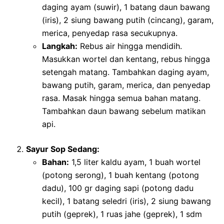
daging ayam (suwir), 1 batang daun bawang
(iris), 2 siung bawang putih (cincang), garam,
merica, penyedap rasa secukupnya.
Langkah:
Rebus air hingga mendidih.
Masukkan wortel dan kentang, rebus hingga
setengah matang. Tambahkan daging ayam,
bawang putih, garam, merica, dan penyedap
rasa. Masak hingga semua bahan matang.
Tambahkan daun bawang sebelum matikan
api.
Sayur Sop Sedang:
Bahan:
1,5 liter kaldu ayam, 1 buah wortel
(potong serong), 1 buah kentang (potong
dadu), 100 gr daging sapi (potong dadu
kecil), 1 batang seledri (iris), 2 siung bawang
putih (geprek), 1 ruas jahe (geprek), 1 sdm