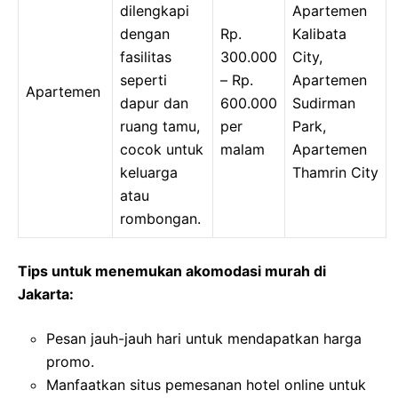
dilengkapi
Apartemen
dengan
Rp.
Kalibata
fasilitas
300.000
City,
seperti
– Rp.
Apartemen
Apartemen
dapur dan
600.000
Sudirman
ruang tamu,
per
Park,
cocok untuk
malam
Apartemen
keluarga
Thamrin City
atau
rombongan.
Tips untuk menemukan akomodasi murah di
Jakarta:
Pesan jauh-jauh hari untuk mendapatkan harga
promo.
Manfaatkan situs pemesanan hotel online untuk