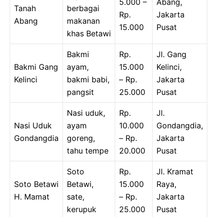
5.000 –
Abang,
Tanah
berbagai
Rp.
Jakarta
Abang
makanan
15.000
Pusat
khas Betawi
Bakmi
Rp.
Jl. Gang
Bakmi Gang
ayam,
15.000
Kelinci,
Kelinci
bakmi babi,
– Rp.
Jakarta
pangsit
25.000
Pusat
Nasi uduk,
Rp.
Jl.
Nasi Uduk
ayam
10.000
Gondangdia,
Gondangdia
goreng,
– Rp.
Jakarta
tahu tempe
20.000
Pusat
Soto
Rp.
Jl. Kramat
Soto Betawi
Betawi,
15.000
Raya,
H. Mamat
sate,
– Rp.
Jakarta
kerupuk
25.000
Pusat