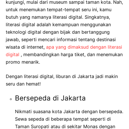
kunjungi, mulai dari museum sampai taman kota. Nah,
untuk menemukan tempat-tempat seru ini, kamu
butuh yang namanya literasi digital. Singkatnya,
literasi digital adalah kemampuan menggunakan
teknologi digital dengan bijak dan bertanggung
jawab, seperti mencari informasi tentang destinasi
wisata di internet,
apa yang dimaksud dengan literasi
digital
, membandingkan harga tiket, dan menemukan
promo menarik.
Dengan literasi digital, liburan di Jakarta jadi makin
seru dan hemat!
Bersepeda di Jakarta
Nikmati suasana kota Jakarta dengan bersepeda.
Sewa sepeda di beberapa tempat seperti di
Taman Suropati atau di sekitar Monas dengan