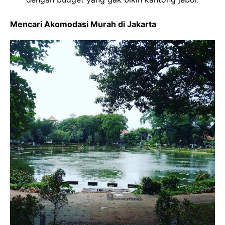
Mencari Akomodasi Murah di Jakarta