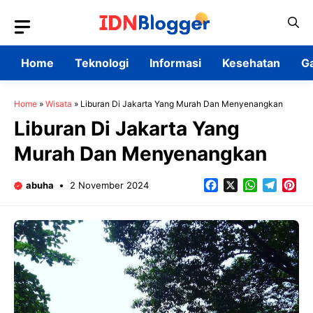
Skip
to
content
Home
Teknologi
Informasi
Kesehatan
G
Home
»
Wisata
»
Liburan Di Jakarta Yang Murah Dan Menyenangkan
Liburan Di Jakarta Yang
Murah Dan Menyenangkan
Facebook
X
WhatsApp
Teleg
Pin
abuha
2 November 2024