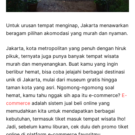
Untuk urusan tempat menginap, Jakarta menawarkan
beragam pilihan akomodasi yang murah dan nyaman.
Jakarta, kota metropolitan yang penuh dengan hiruk
pikuk, ternyata juga punya banyak tempat wisata
murah dan menyenangkan. Buat kamu yang ingin
berlibur hemat, bisa coba jelajahi berbagai destinasi
unik di Jakarta, mulai dari museum gratis hingga
taman kota yang asri. Ngomong-ngomong soal
hemat, kamu tahu nggak sih apa itu e-commerce?
E-
commerce
adalah sistem jual beli online yang
memudahkan kita untuk mendapatkan berbagai
kebutuhan, termasuk tiket masuk tempat wisata lho!
Jadi, sebelum kamu liburan, cek dulu deh promo tiket
online di platform e-commerce favoritmu.