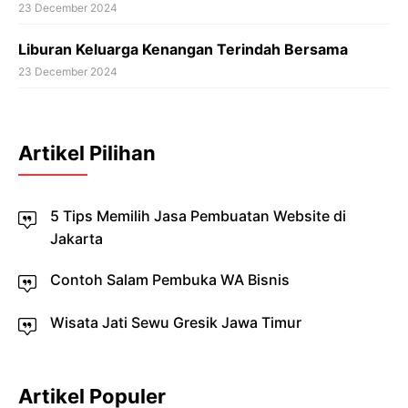
23 December 2024
Liburan Keluarga Kenangan Terindah Bersama
23 December 2024
Artikel Pilihan
5 Tips Memilih Jasa Pembuatan Website di
Jakarta
Contoh Salam Pembuka WA Bisnis
Wisata Jati Sewu Gresik Jawa Timur
Artikel Populer