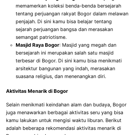
memamerkan koleksi benda-benda bersejarah
tentang perjuangan rakyat Bogor dalam melawan
penjajah. Di sini kamu bisa belajar tentang
sejarah perjuangan bangsa dan merasakan
semangat patriotisme.
Masjid Raya Bogor
: Masjid yang megah dan
bersejarah ini merupakan salah satu masjid
terbesar di Bogor. Di sini kamu bisa menikmati
arsitektur bangunan yang indah, merasakan
suasana religius, dan menenangkan diri.
Aktivitas Menarik di Bogor
Selain menikmati keindahan alam dan budaya, Bogor
juga menawarkan berbagai aktivitas seru yang bisa
kamu lakukan untuk mengisi waktu liburan. Berikut
adalah beberapa rekomendasi aktivitas menarik di