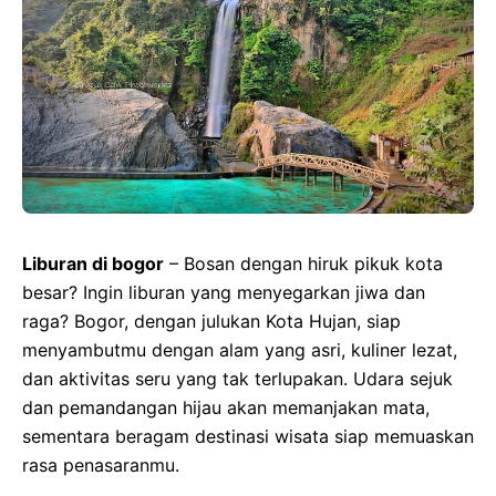
Liburan di bogor
– Bosan dengan hiruk pikuk kota
besar? Ingin liburan yang menyegarkan jiwa dan
raga? Bogor, dengan julukan Kota Hujan, siap
menyambutmu dengan alam yang asri, kuliner lezat,
dan aktivitas seru yang tak terlupakan. Udara sejuk
dan pemandangan hijau akan memanjakan mata,
sementara beragam destinasi wisata siap memuaskan
rasa penasaranmu.