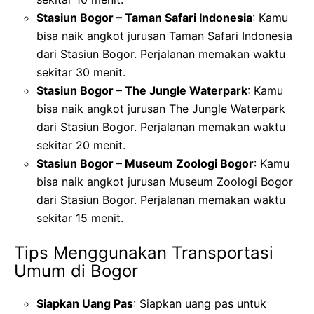
Stasiun Bogor – Taman Safari Indonesia
: Kamu
bisa naik angkot jurusan Taman Safari Indonesia
dari Stasiun Bogor. Perjalanan memakan waktu
sekitar 30 menit.
Stasiun Bogor – The Jungle Waterpark
: Kamu
bisa naik angkot jurusan The Jungle Waterpark
dari Stasiun Bogor. Perjalanan memakan waktu
sekitar 20 menit.
Stasiun Bogor – Museum Zoologi Bogor
: Kamu
bisa naik angkot jurusan Museum Zoologi Bogor
dari Stasiun Bogor. Perjalanan memakan waktu
sekitar 15 menit.
Tips Menggunakan Transportasi
Umum di Bogor
Siapkan Uang Pas
: Siapkan uang pas untuk