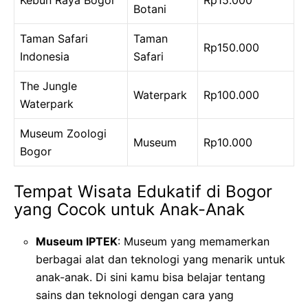
Botani
Taman Safari
Taman
Rp150.000
Indonesia
Safari
The Jungle
Waterpark
Rp100.000
Waterpark
Museum Zoologi
Museum
Rp10.000
Bogor
Tempat Wisata Edukatif di Bogor
yang Cocok untuk Anak-Anak
Museum IPTEK
: Museum yang memamerkan
berbagai alat dan teknologi yang menarik untuk
anak-anak. Di sini kamu bisa belajar tentang
sains dan teknologi dengan cara yang