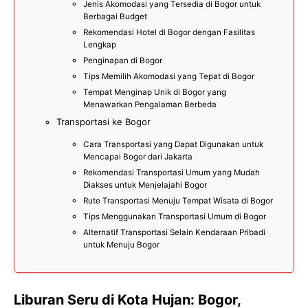
Jenis Akomodasi yang Tersedia di Bogor untuk
Berbagai Budget
Rekomendasi Hotel di Bogor dengan Fasilitas
Lengkap
Penginapan di Bogor
Tips Memilih Akomodasi yang Tepat di Bogor
Tempat Menginap Unik di Bogor yang
Menawarkan Pengalaman Berbeda
Transportasi ke Bogor
Cara Transportasi yang Dapat Digunakan untuk
Mencapai Bogor dari Jakarta
Rekomendasi Transportasi Umum yang Mudah
Diakses untuk Menjelajahi Bogor
Rute Transportasi Menuju Tempat Wisata di Bogor
Tips Menggunakan Transportasi Umum di Bogor
Alternatif Transportasi Selain Kendaraan Pribadi
untuk Menuju Bogor
Liburan Seru di Kota Hujan: Bogor,