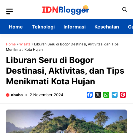
Skip
to
content
Home
Teknologi
Informasi
Kesehatan
G
Home
»
Wisata
»
Liburan Seru di Bogor Destinasi, Aktivitas, dan Tips
Menikmati Kota Hujan
Liburan Seru di Bogor
Destinasi, Aktivitas, dan Tips
Menikmati Kota Hujan
Facebook
X
WhatsApp
Teleg
Pin
abuha
2 November 2024