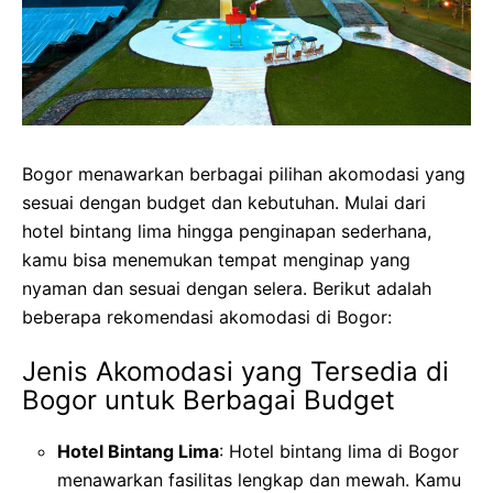
Bogor menawarkan berbagai pilihan akomodasi yang
sesuai dengan budget dan kebutuhan. Mulai dari
hotel bintang lima hingga penginapan sederhana,
kamu bisa menemukan tempat menginap yang
nyaman dan sesuai dengan selera. Berikut adalah
beberapa rekomendasi akomodasi di Bogor:
Jenis Akomodasi yang Tersedia di
Bogor untuk Berbagai Budget
Hotel Bintang Lima
: Hotel bintang lima di Bogor
menawarkan fasilitas lengkap dan mewah. Kamu