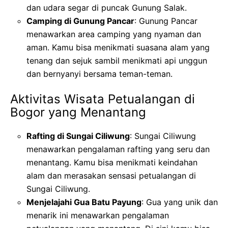
dan udara segar di puncak Gunung Salak.
Camping di Gunung Pancar
: Gunung Pancar
menawarkan area camping yang nyaman dan
aman. Kamu bisa menikmati suasana alam yang
tenang dan sejuk sambil menikmati api unggun
dan bernyanyi bersama teman-teman.
Aktivitas Wisata Petualangan di
Bogor yang Menantang
Rafting di Sungai Ciliwung
: Sungai Ciliwung
menawarkan pengalaman rafting yang seru dan
menantang. Kamu bisa menikmati keindahan
alam dan merasakan sensasi petualangan di
Sungai Ciliwung.
Menjelajahi Gua Batu Payung
: Gua yang unik dan
menarik ini menawarkan pengalaman