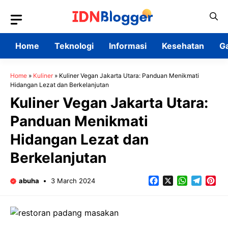
Skip
to
content
Home
Teknologi
Informasi
Kesehatan
G
Home
»
Kuliner
»
Kuliner Vegan Jakarta Utara: Panduan Menikmati
Hidangan Lezat dan Berkelanjutan
Kuliner Vegan Jakarta Utara:
Panduan Menikmati
Hidangan Lezat dan
Berkelanjutan
Facebook
X
WhatsApp
Teleg
Pin
abuha
3 March 2024