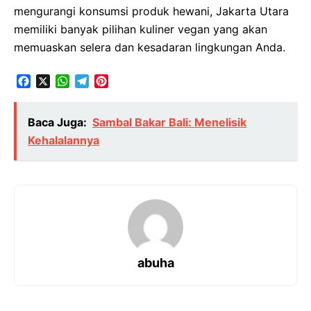
mengurangi konsumsi produk hewani, Jakarta Utara
memiliki banyak pilihan kuliner vegan yang akan
memuaskan selera dan kesadaran lingkungan Anda.
F
X
W
T
P
a
h
e
i
c
a
l
n
Baca Juga:
Sambal Bakar Bali: Menelisik
e
t
e
t
b
s
g
e
Kehalalannya
o
A
r
r
o
p
a
e
k
p
m
s
t
abuha