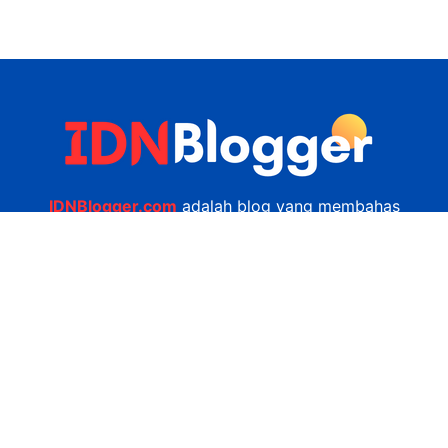
IDNBlogger.com
adalah blog yang membahas
berbagai informasi menarik yang ada di Indonesia
seputar wisata, kuliner, teknologi, gadget, bisnis,
kesehatan tips dan lain-lain.
Navigasi
Jasa Bikin Website
Kerjasama
Privacy Policy
Hubungi Kami
admin@idnblogger.com