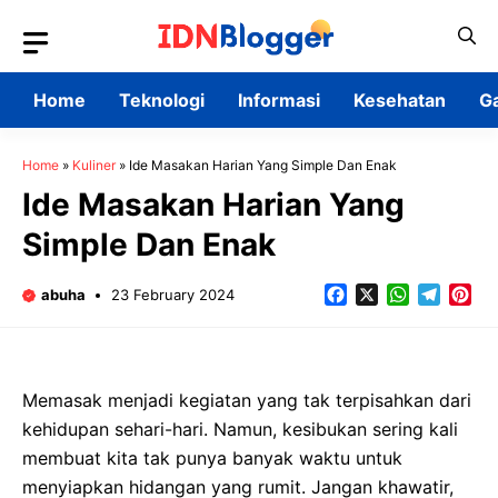
Skip
to
content
Home
Teknologi
Informasi
Kesehatan
G
Home
»
Kuliner
»
Ide Masakan Harian Yang Simple Dan Enak
Ide Masakan Harian Yang
Simple Dan Enak
Facebook
X
WhatsApp
Teleg
Pin
abuha
23 February 2024
Memasak menjadi kegiatan yang tak terpisahkan dari
kehidupan sehari-hari. Namun, kesibukan sering kali
membuat kita tak punya banyak waktu untuk
menyiapkan hidangan yang rumit. Jangan khawatir,