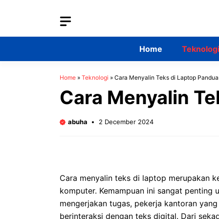
Skip
to
content
Home
Teknolog
Home
»
Teknologi
»
Cara Menyalin Teks di Laptop Pandu
Cara Menyalin Te
abuha
2 December 2024
Cara menyalin teks di laptop merupakan ke
komputer. Kemampuan ini sangat penting un
mengerjakan tugas, pekerja kantoran yan
berinteraksi dengan teks digital. Dari sek