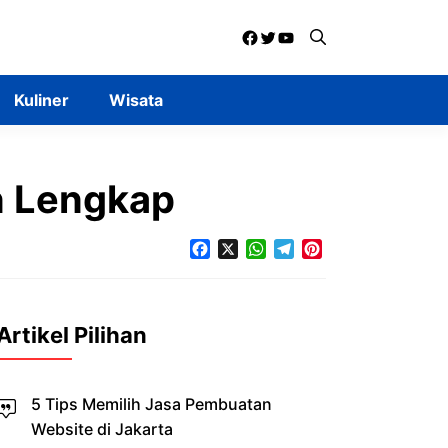
Facebook
Twitter
YouTube
Kuliner
Wisata
n Lengkap
Facebook
X
WhatsApp
Telegram
Pinterest
Artikel Pilihan
5 Tips Memilih Jasa Pembuatan
Website di Jakarta