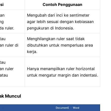
si
Contoh Penggunaan
uan
Mengubah dari inci ke sentimeter
ng
agar lebih sesuai dengan kebiasaan
a ruler.
pengukuran di Indonesia.
tau
Menghilangkan ruler saat tidak
 ruler di
dibutuhkan untuk memperluas area
kerja.
tau
n ruler
Hanya menampilkan ruler horizontal
/atau
untuk mengatur margin dan indentasi.
ak Muncul