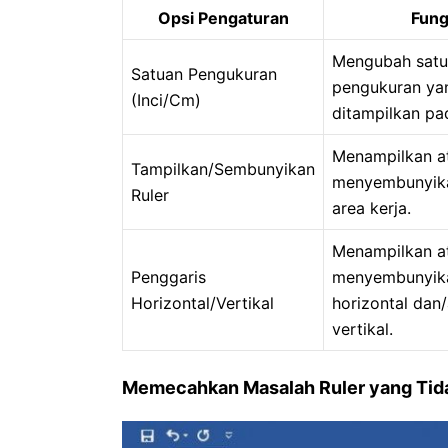
Opsi Pengaturan
Fung
Mengubah sat
Satuan Pengukuran
pengukuran ya
(Inci/Cm)
ditampilkan pad
Menampilkan a
Tampilkan/Sembunyikan
menyembunyikan
Ruler
area kerja.
Menampilkan a
Penggaris
menyembunyika
Horizontal/Vertikal
horizontal dan
vertikal.
Memecahkan Masalah Ruler yang Tid