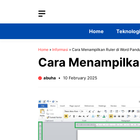
Skip
to
content
Home
Teknolog
Home
»
Informasi
»
Cara Menampilkan Ruler di Word Pan
Cara Menampilka
abuha
10 February 2025