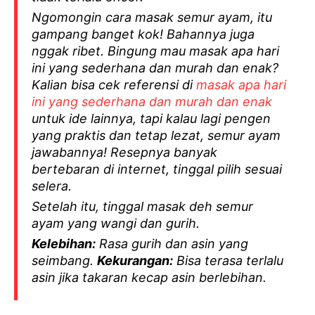
Ngomongin cara masak semur ayam, itu
gampang banget kok! Bahannya juga
nggak ribet. Bingung mau masak apa hari
ini yang sederhana dan murah dan enak?
Kalian bisa cek referensi di
masak apa hari
ini yang sederhana dan murah dan enak
untuk ide lainnya, tapi kalau lagi pengen
yang praktis dan tetap lezat, semur ayam
jawabannya! Resepnya banyak
bertebaran di internet, tinggal pilih sesuai
selera.
Setelah itu, tinggal masak deh semur
ayam yang wangi dan gurih.
Kelebihan:
Rasa gurih dan asin yang
seimbang.
Kekurangan:
Bisa terasa terlalu
asin jika takaran kecap asin berlebihan.