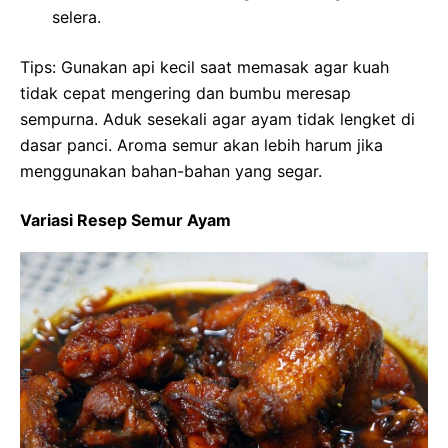
selera.
Tips: Gunakan api kecil saat memasak agar kuah
tidak cepat mengering dan bumbu meresap
sempurna. Aduk sesekali agar ayam tidak lengket di
dasar panci. Aroma semur akan lebih harum jika
menggunakan bahan-bahan yang segar.
Variasi Resep Semur Ayam