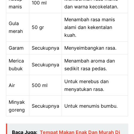
100 ml
manis
dan warna kecokelatan.
Menambah rasa manis
Gula
50 gr
alami dan kekentalan
merah
kuah.
Garam
Secukupnya
Menyeimbangkan rasa.
Merica
Menambah aroma dan
Secukupnya
bubuk
sedikit rasa pedas.
Untuk merebus dan
Air
500 ml
menyatukan rasa.
Minyak
Secukupnya
Untuk menumis bumbu.
goreng
Baca Juga:
Tempat Makan Enak Dan Murah Di