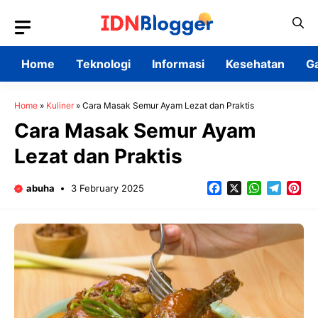
Skip
to
content
Home
Teknologi
Informasi
Kesehatan
G
Home
»
Kuliner
»
Cara Masak Semur Ayam Lezat dan Praktis
Cara Masak Semur Ayam
Lezat dan Praktis
Facebook
X
WhatsApp
Teleg
Pin
abuha
3 February 2025