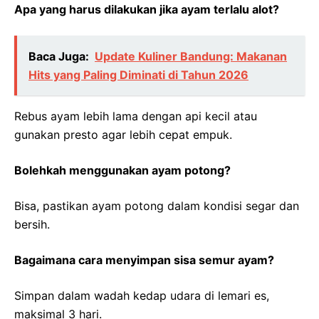
Apa yang harus dilakukan jika ayam terlalu alot?
Baca Juga:
Update Kuliner Bandung: Makanan
Hits yang Paling Diminati di Tahun 2026
Rebus ayam lebih lama dengan api kecil atau
gunakan presto agar lebih cepat empuk.
Bolehkah menggunakan ayam potong?
Bisa, pastikan ayam potong dalam kondisi segar dan
bersih.
Bagaimana cara menyimpan sisa semur ayam?
Simpan dalam wadah kedap udara di lemari es,
maksimal 3 hari.