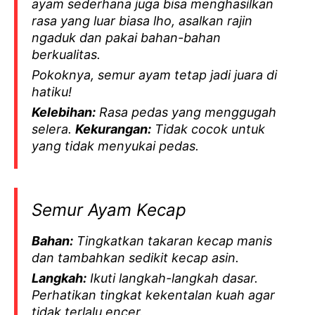
ayam sederhana juga bisa menghasilkan
rasa yang luar biasa lho, asalkan rajin
ngaduk dan pakai bahan-bahan
berkualitas.
Pokoknya, semur ayam tetap jadi juara di
hatiku!
Kelebihan:
Rasa pedas yang menggugah
selera.
Kekurangan:
Tidak cocok untuk
yang tidak menyukai pedas.
Semur Ayam Kecap
Bahan:
Tingkatkan takaran kecap manis
dan tambahkan sedikit kecap asin.
Langkah:
Ikuti langkah-langkah dasar.
Perhatikan tingkat kekentalan kuah agar
tidak terlalu encer.