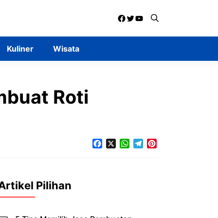
Facebook
Twitter
YouTube
Kuliner
Wisata
buat Roti
Facebook
X
WhatsApp
Telegram
Pinterest
Artikel Pilihan