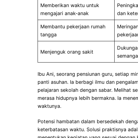
Memberikan waktu untuk
Peningk
mengajari anak-anak
dan kete
Membantu pekerjaan rumah
Meringa
tangga
pekerjaa
Dukunga
Menjenguk orang sakit
semanga
Ibu Ani, seorang pensiunan guru, setiap 
panti asuhan. Ia berbagi ilmu dan penga
pelajaran sekolah dengan sabar. Melihat s
merasa hidupnya lebih bermakna. Ia menem
waktunya.
Potensi hambatan dalam bersedekah denga
keterbatasan waktu. Solusi praktisnya ada
menentukan kegiatan yang sesuai dengan 