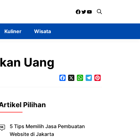
Facebook
Twitter
YouTube
Kuliner
Wisata
rkan Uang
Facebook
X
WhatsApp
Telegram
Pinterest
Artikel Pilihan
5 Tips Memilih Jasa Pembuatan
Website di Jakarta