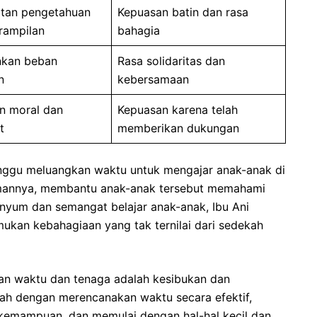
atan pengetahuan
Kepuasan batin dan rasa
rampilan
bahagia
nkan beban
Rasa solidaritas dan
n
kebersamaan
n moral dan
Kepuasan karena telah
t
memberikan dukungan
minggu meluangkan waktu untuk mengajar anak-anak di
lamannya, membantu anak-anak tersebut memahami
enyum dan semangat belajar anak-anak, Ibu Ani
ukan kebahagiaan yang tak ternilai dari sedekah
n waktu dan tenaga adalah kesibukan dan
lah dengan merencanakan waktu secara efektif,
kemampuan, dan memulai dengan hal-hal kecil dan