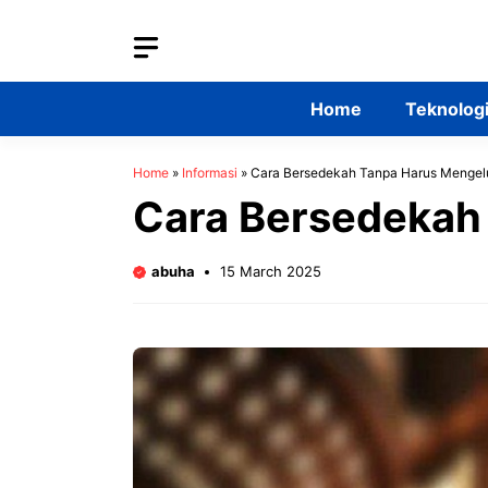
Skip
to
content
Home
Teknolog
Home
»
Informasi
»
Cara Bersedekah Tanpa Harus Mengel
Cara Bersedekah
abuha
15 March 2025