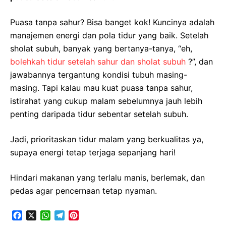
Puasa tanpa sahur? Bisa banget kok! Kuncinya adalah
manajemen energi dan pola tidur yang baik. Setelah
sholat subuh, banyak yang bertanya-tanya, “eh,
bolehkah tidur setelah sahur dan sholat subuh
?”, dan
jawabannya tergantung kondisi tubuh masing-
masing. Tapi kalau mau kuat puasa tanpa sahur,
istirahat yang cukup malam sebelumnya jauh lebih
penting daripada tidur sebentar setelah subuh.
Jadi, prioritaskan tidur malam yang berkualitas ya,
supaya energi tetap terjaga sepanjang hari!
Hindari makanan yang terlalu manis, berlemak, dan
pedas agar pencernaan tetap nyaman.
F
X
W
T
P
a
h
e
i