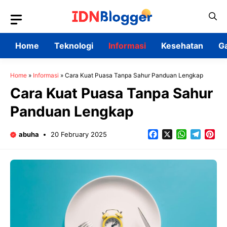
Skip
to
content
Home
Teknologi
Informasi
Kesehatan
G
Home
»
Informasi
»
Cara Kuat Puasa Tanpa Sahur Panduan Lengkap
Cara Kuat Puasa Tanpa Sahur
Panduan Lengkap
Facebook
X
WhatsApp
Teleg
Pin
abuha
20 February 2025