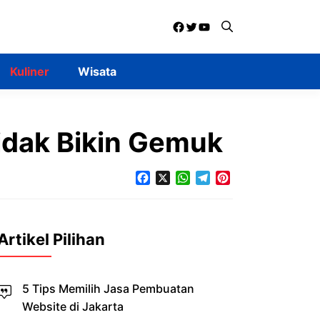
Facebook
Twitter
YouTube
Kuliner
Wisata
dak Bikin Gemuk
Facebook
X
WhatsApp
Telegram
Pinterest
Artikel Pilihan
5 Tips Memilih Jasa Pembuatan
Website di Jakarta