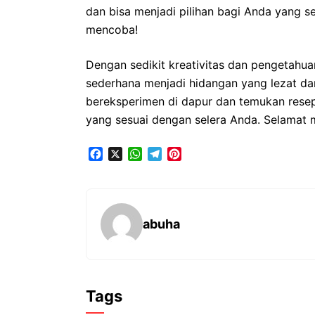
dan bisa menjadi pilihan bagi Anda yang 
mencoba!
Dengan sedikit kreativitas dan pengetahu
sederhana menjadi hidangan yang lezat da
bereksperimen di dapur dan temukan rese
yang sesuai dengan selera Anda. Selamat
F
X
W
T
P
a
h
e
i
c
a
l
n
e
t
e
t
b
s
g
e
abuha
o
A
r
r
o
p
a
e
k
p
m
s
t
Tags