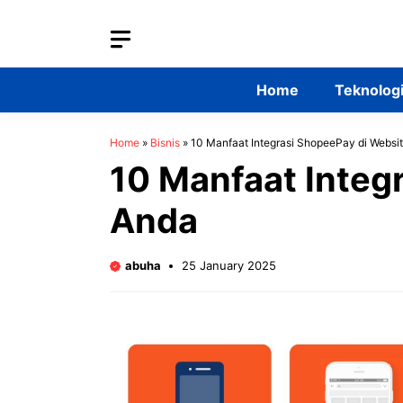
Skip
to
content
Home
Teknolog
Home
»
Bisnis
»
10 Manfaat Integrasi ShopeePay di Websi
10 Manfaat Integ
Anda
abuha
25 January 2025