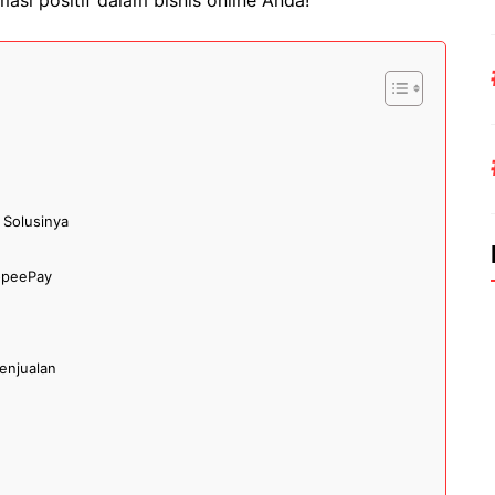
 Solusinya
opeePay
enjualan