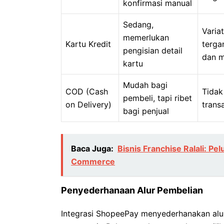
konfirmasi manual
Sedang,
Variat
memerlukan
Kartu Kredit
terga
pengisian detail
dan m
kartu
Mudah bagi
COD (Cash
Tidak
pembeli, tapi ribet
on Delivery)
trans
bagi penjual
Baca Juga:
Bisnis Franchise Ralali: Pe
Commerce
Penyederhanaan Alur Pembelian
Integrasi ShopeePay menyederhanakan alu