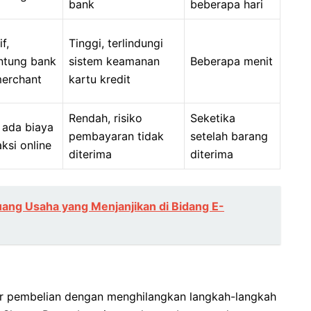
bank
beberapa hari
if,
Tinggi, terlindungi
ntung bank
sistem keamanan
Beberapa menit
erchant
kartu kredit
Rendah, risiko
Seketika
 ada biaya
pembayaran tidak
setelah barang
aksi online
diterima
diterima
luang Usaha yang Menjanjikan di Bidang E-
r pembelian dengan menghilangkan langkah-langkah