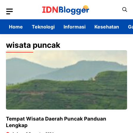
Skip
to
content
Home
Teknologi
Informasi
Kesehatan
G
wisata puncak
Tempat Wisata Daerah Puncak Panduan
Lengkap