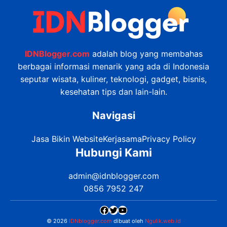
IDNBlogger.com
adalah blog yang membahas
berbagai informasi menarik yang ada di Indonesia
seputar wisata, kuliner, teknologi, gadget, bisnis,
kesehatan tips dan lain-lain.
Navigasi
Jasa Bikin Website
Kerjasama
Privacy Policy
Hubungi Kami
admin@idnblogger.com
0856 7952 247
Facebook
Twitter
YouTube
© 2026
IDNblogger.com
dibuat oleh
Ngulik.web.id