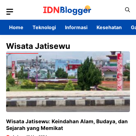
Skip
to
content
Home
Teknologi
Informasi
Kesehatan
G
Wisata Jatisewu
Wisata Jatisewu: Keindahan Alam, Budaya, dan
Sejarah yang Memikat