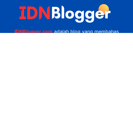
IDNBlogger.com
adalah blog yang membahas
berbagai informasi menarik yang ada di Indonesia
seputar wisata, kuliner, teknologi, gadget, bisnis,
kesehatan tips dan lain-lain.
Navigasi
Jasa Bikin Website
Kerjasama
Privacy Policy
Hubungi Kami
admin@idnblogger.com
0856 7952 247
Facebook
Twitter
YouTube
© 2026
IDNblogger.com
dibuat oleh
Ngulik.web.id