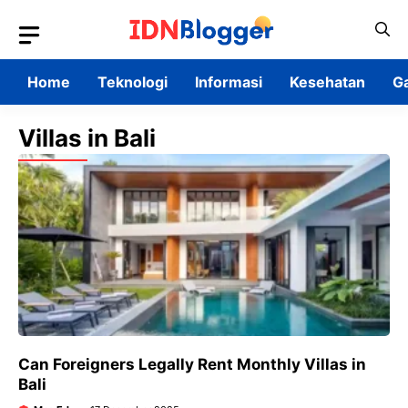
Skip
to
content
Home
Teknologi
Informasi
Kesehatan
G
Villas in Bali
Can Foreigners Legally Rent Monthly Villas in
Bali