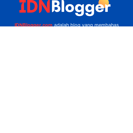
IDNBlogger.com
adalah blog yang membahas
berbagai informasi menarik yang ada di Indonesia
seputar wisata, kuliner, teknologi, gadget, bisnis,
kesehatan tips dan lain-lain.
Navigasi
Jasa Bikin Website
Kerjasama
Privacy Policy
Hubungi Kami
admin@idnblogger.com
0856 7952 247
Facebook
Twitter
YouTube
© 2026
IDNblogger.com
dibuat oleh
Ngulik.web.id