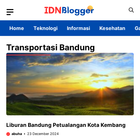
Skip
to
content
Home
Teknologi
Informasi
Kesehatan
G
Transportasi Bandung
Liburan Bandung Petualangan Kota Kembang
abuha
23 December 2024