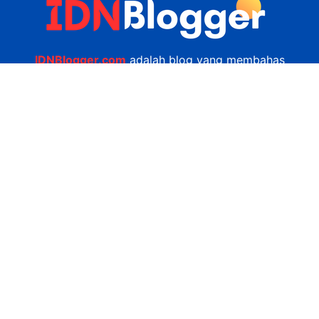
IDNBlogger.com
adalah blog yang membahas
berbagai informasi menarik yang ada di Indonesia
seputar wisata, kuliner, teknologi, gadget, bisnis,
kesehatan tips dan lain-lain.
Navigasi
Jasa Bikin Website
Kerjasama
Privacy Policy
Hubungi Kami
admin@idnblogger.com
0856 7952 247
Facebook
Twitter
YouTube
© 2026
IDNblogger.com
dibuat oleh
Ngulik.web.id