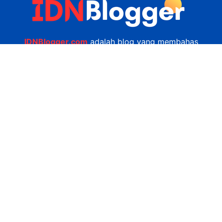
IDNBlogger.com
adalah blog yang membahas
berbagai informasi menarik yang ada di Indonesia
seputar wisata, kuliner, teknologi, gadget, bisnis,
kesehatan tips dan lain-lain.
Navigasi
Jasa Bikin Website
Kerjasama
Privacy Policy
Hubungi Kami
admin@idnblogger.com
0856 7952 247
Facebook
Twitter
YouTube
© 2026
IDNblogger.com
dibuat oleh
Ngulik.web.id