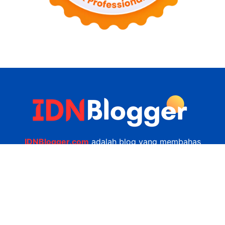
IDNBlogger.com
adalah blog yang membahas
berbagai informasi menarik yang ada di Indonesia
seputar wisata, kuliner, teknologi, gadget, bisnis,
kesehatan tips dan lain-lain.
Navigasi