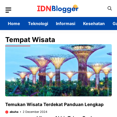
Skip
to
content
Home
Teknologi
Informasi
Kesehatan
G
Tempat Wisata
Temukan Wisata Terdekat Panduan Lengkap
abuha
2 December 2024