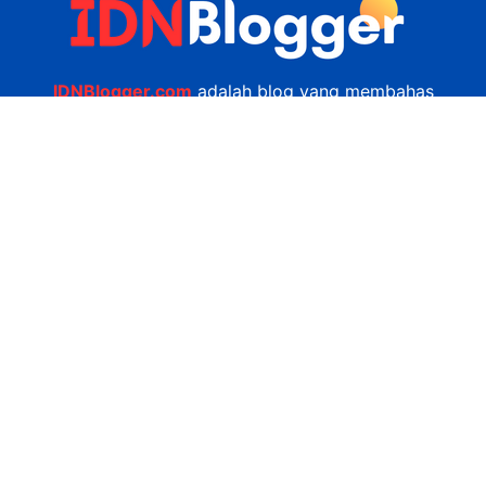
IDNBlogger.com
adalah blog yang membahas
berbagai informasi menarik yang ada di Indonesia
seputar wisata, kuliner, teknologi, gadget, bisnis,
kesehatan tips dan lain-lain.
Navigasi
Jasa Bikin Website
Kerjasama
Privacy Policy
Hubungi Kami
admin@idnblogger.com
0856 7952 247
Facebook
Twitter
YouTube
© 2026
IDNblogger.com
dibuat oleh
Ngulik.web.id