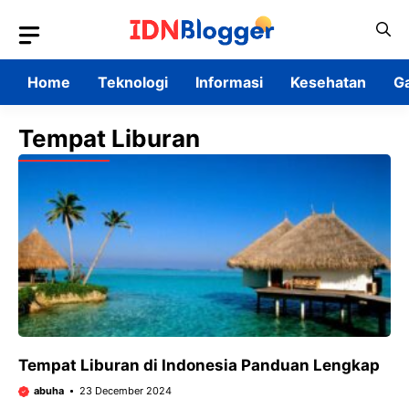
Skip
to
content
Home
Teknologi
Informasi
Kesehatan
G
Tempat Liburan
Tempat Liburan di Indonesia Panduan Lengkap
abuha
23 December 2024