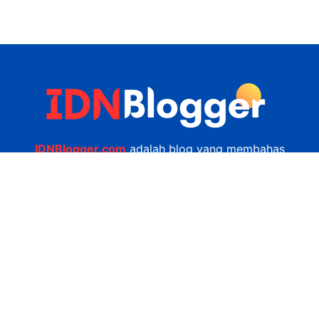
IDNBlogger.com
adalah blog yang membahas
berbagai informasi menarik yang ada di Indonesia
seputar wisata, kuliner, teknologi, gadget, bisnis,
kesehatan tips dan lain-lain.
Navigasi
Jasa Bikin Website
Kerjasama
Privacy Policy
Hubungi Kami