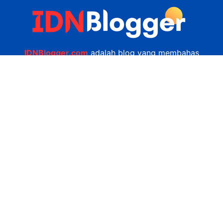
IDNBlogger.com
adalah blog yang membahas
berbagai informasi menarik yang ada di Indonesia
seputar wisata, kuliner, teknologi, gadget, bisnis,
kesehatan tips dan lain-lain.
Navigasi
Jasa Bikin Website
Kerjasama
Privacy Policy
Hubungi Kami
admin@idnblogger.com
0856 7952 247
Facebook
Twitter
YouTube
© 2026
IDNblogger.com
dibuat oleh
Ngulik.web.id