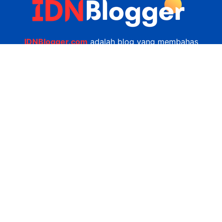
IDNBlogger.com
adalah blog yang membahas
berbagai informasi menarik yang ada di Indonesia
seputar wisata, kuliner, teknologi, gadget, bisnis,
kesehatan tips dan lain-lain.
Navigasi
Jasa Bikin Website
Kerjasama
Privacy Policy
Hubungi Kami
admin@idnblogger.com
0856 7952 247
Facebook
Twitter
YouTube
© 2026
IDNblogger.com
dibuat oleh
Ngulik.web.id