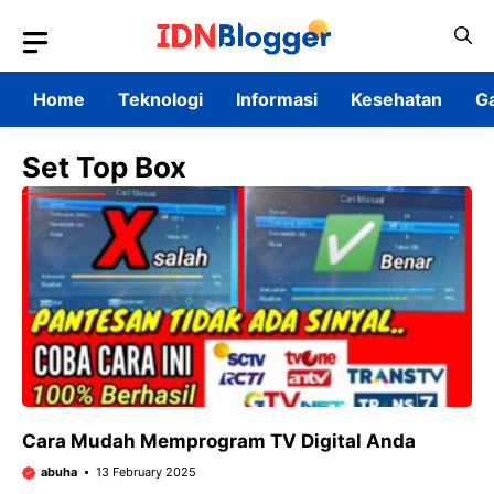
Skip
to
content
Home
Teknologi
Informasi
Kesehatan
G
Set Top Box
Cara Mudah Memprogram TV Digital Anda
abuha
13 February 2025