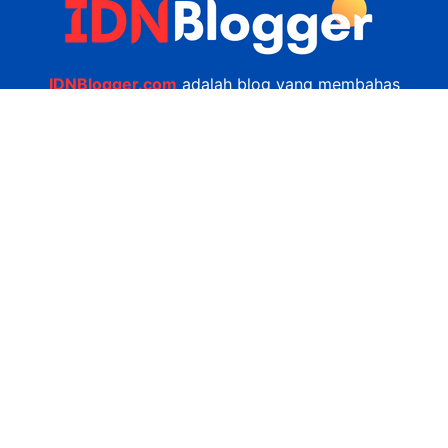
IDNBlogger.com
adalah blog yang membahas
berbagai informasi menarik yang ada di Indonesia
seputar wisata, kuliner, teknologi, gadget, bisnis,
kesehatan tips dan lain-lain.
Navigasi
Jasa Bikin Website
Kerjasama
Privacy Policy
Hubungi Kami
admin@idnblogger.com
0856 7952 247
Facebook
Twitter
YouTube
© 2026
IDNblogger.com
dibuat oleh
Ngulik.web.id