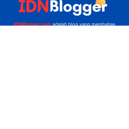
IDNBlogger.com
adalah blog yang membahas
berbagai informasi menarik yang ada di Indonesia
seputar wisata, kuliner, teknologi, gadget, bisnis,
kesehatan tips dan lain-lain.
Navigasi
Jasa Bikin Website
Kerjasama
Privacy Policy
Hubungi Kami
admin@idnblogger.com
0856 7952 247
Facebook
Twitter
YouTube
© 2026
IDNblogger.com
dibuat oleh
Ngulik.web.id