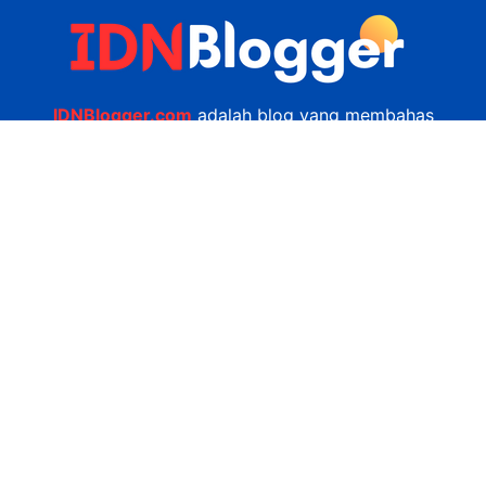
IDNBlogger.com
adalah blog yang membahas
berbagai informasi menarik yang ada di Indonesia
seputar wisata, kuliner, teknologi, gadget, bisnis,
kesehatan tips dan lain-lain.
Navigasi
Jasa Bikin Website
Kerjasama
Privacy Policy
Hubungi Kami
admin@idnblogger.com
0856 7952 247
Facebook
Twitter
YouTube
© 2026
IDNblogger.com
dibuat oleh
Ngulik.web.id