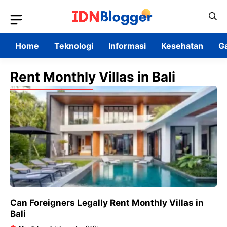
Skip
to
content
Home
Teknologi
Informasi
Kesehatan
G
Rent Monthly Villas in Bali
Can Foreigners Legally Rent Monthly Villas in
Bali