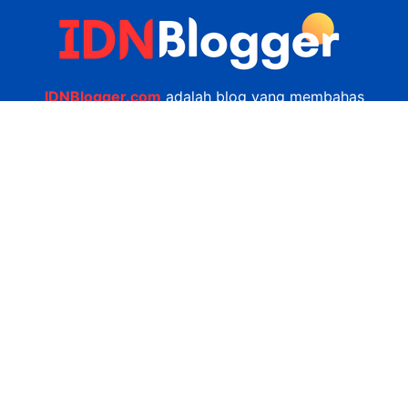
IDNBlogger.com
adalah blog yang membahas
berbagai informasi menarik yang ada di Indonesia
seputar wisata, kuliner, teknologi, gadget, bisnis,
kesehatan tips dan lain-lain.
Navigasi
Jasa Bikin Website
Kerjasama
Privacy Policy
Hubungi Kami
admin@idnblogger.com
0856 7952 247
Facebook
Twitter
YouTube
© 2026
IDNblogger.com
dibuat oleh
Ngulik.web.id