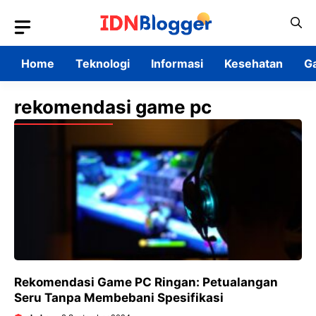
Skip
to
content
Home
Teknologi
Informasi
Kesehatan
G
rekomendasi game pc
Rekomendasi Game PC Ringan: Petualangan
Seru Tanpa Membebani Spesifikasi