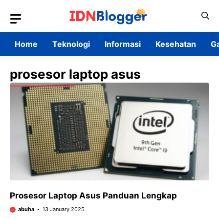
Skip
to
content
Home
Teknologi
Informasi
Kesehatan
G
prosesor laptop asus
Prosesor Laptop Asus Panduan Lengkap
abuha
13 January 2025