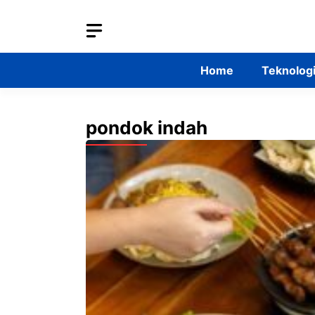
Skip
to
content
Home
Teknolog
pondok indah