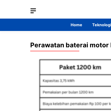
Skip
to
content
Home
Teknolog
Perawatan baterai motor l