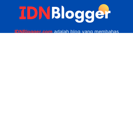
IDNBlogger.com
adalah blog yang membahas
berbagai informasi menarik yang ada di Indonesia
seputar wisata, kuliner, teknologi, gadget, bisnis,
kesehatan tips dan lain-lain.
Navigasi
Jasa Bikin Website
Kerjasama
Privacy Policy
Hubungi Kami
admin@idnblogger.com
0856 7952 247
Facebook
Twitter
YouTube
© 2026
IDNblogger.com
dibuat oleh
Ngulik.web.id