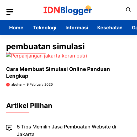
Skip
to
content
Home
Teknologi
Informasi
Kesehatan
G
pembuatan simulasi
Cara Membuat Simulasi Online Panduan
Lengkap
abuha
9 February 2025
Artikel Pilihan
5 Tips Memilih Jasa Pembuatan Website di
Jakarta